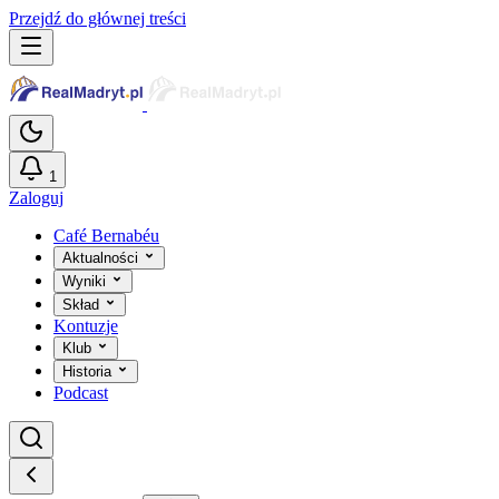
Przejdź do głównej treści
1
Zaloguj
Café Bernabéu
Aktualności
Wyniki
Skład
Kontuzje
Klub
Historia
Podcast