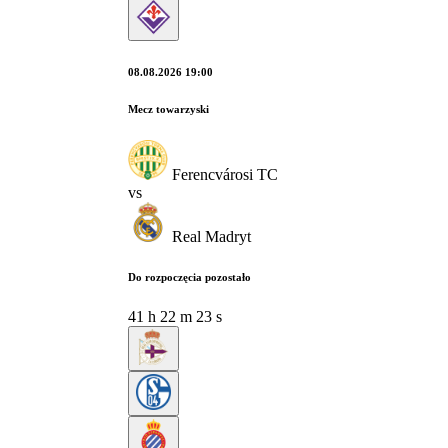
08.08.2026 19:00
Mecz towarzyski
Ferencvárosi TC
vs
Real Madryt
Do rozpoczęcia pozostało
41
h
22
m
22
s