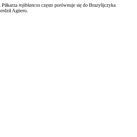
. Piłkarza
rojiblancos
często porównuje się do Brazylijczyka
erdził Agüero.