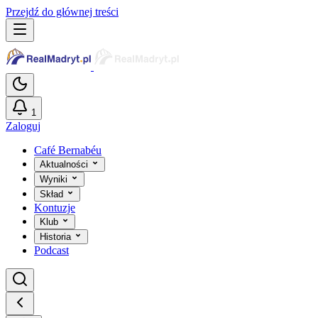
Przejdź do głównej treści
1
Zaloguj
Café Bernabéu
Aktualności
Wyniki
Skład
Kontuzje
Klub
Historia
Podcast