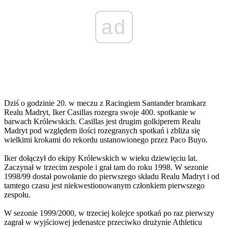
ad
Dziś o godzinie 20. w meczu z Racingiem Santander bramkarz
Realu Madryt, Iker Casillas rozegra swoje 400. spotkanie w
barwach Królewskich. Casillas jest drugim golkiperem Realu
Madryt pod względem ilości rozegranych spotkań i zbliża się
wielkimi krokami do rekordu ustanowionego przez Paco Buyo.
Iker dołączył do ekipy Królewskich w wieku dziewięciu lat.
Zaczynał w trzecim zespole i grał tam do roku 1998. W sezonie
1998/99 dostał powołanie do pierwszego składu Realu Madryt i od
tamtego czasu jest niekwestionowanym członkiem pierwszego
zespołu.
W sezonie 1999/2000, w trzeciej kolejce spotkań po raz pierwszy
zagrał w wyjściowej jedenastce przeciwko drużynie Athleticu