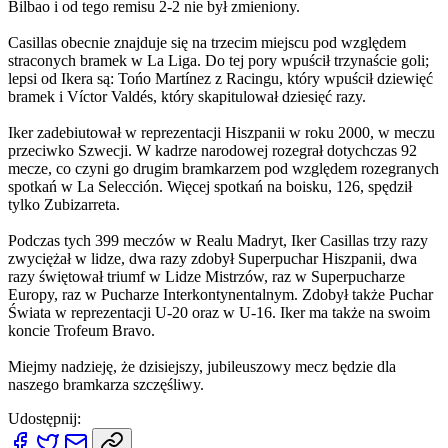
Bilbao i od tego remisu 2-2 nie był zmieniony.
Casillas obecnie znajduje się na trzecim miejscu pod względem
straconych bramek w La Liga. Do tej pory wpuścił trzynaście goli;
lepsi od Ikera są: Tońo Martínez z Racingu, który wpuścił dziewięć
bramek i Víctor Valdés, który skapitulował dziesięć razy.
Iker zadebiutował w reprezentacji Hiszpanii w roku 2000, w meczu
przeciwko Szwecji. W kadrze narodowej rozegrał dotychczas 92
mecze, co czyni go drugim bramkarzem pod względem rozegranych
spotkań w La Selección. Więcej spotkań na boisku, 126, spędził
tylko Zubizarreta.
Podczas tych 399 meczów w Realu Madryt, Iker Casillas trzy razy
zwyciężał w lidze, dwa razy zdobył Superpuchar Hiszpanii, dwa
razy świętował triumf w Lidze Mistrzów, raz w Superpucharze
Europy, raz w Pucharze Interkontynentalnym. Zdobył także Puchar
Świata w reprezentacji U-20 oraz w U-16. Iker ma także na swoim
koncie Trofeum Bravo.
Miejmy nadzieję, że dzisiejszy, jubileuszowy mecz będzie dla
naszego bramkarza szczęśliwy.
Udostępnij: