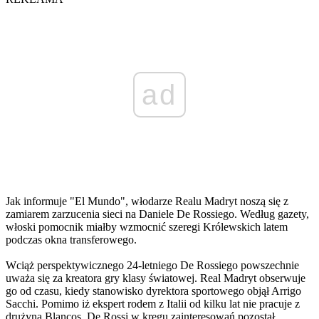
ad
Jak informuje "El Mundo", włodarze Realu Madryt noszą się z
zamiarem zarzucenia sieci na Daniele De Rossiego. Według gazety,
włoski pomocnik miałby wzmocnić szeregi Królewskich latem
podczas okna transferowego.
Wciąż perspektywicznego 24-letniego De Rossiego powszechnie
uważa się za kreatora gry klasy światowej. Real Madryt obserwuje
go od czasu, kiedy stanowisko dyrektora sportowego objął Arrigo
Sacchi. Pomimo iż ekspert rodem z Italii od kilku lat nie pracuje z
drużyną Blancos, De Rossi w kręgu zainteresowań pozostał.