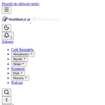
Przejdź do głównej treści
1
Zaloguj
Café Bernabéu
Aktualności
Wyniki
Skład
Kontuzje
Klub
Historia
Podcast