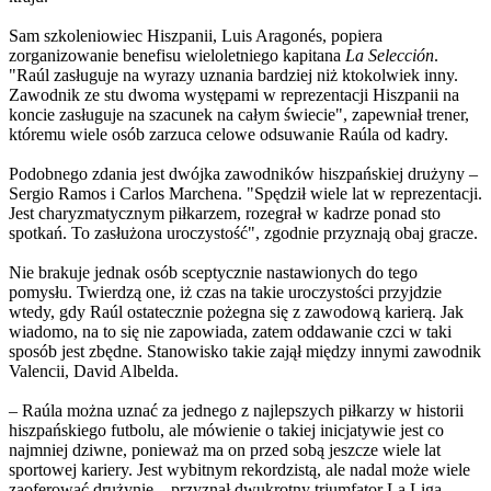
Sam szkoleniowiec Hiszpanii, Luis Aragonés, popiera
zorganizowanie benefisu wieloletniego kapitana
La Selección
.
"Raúl zasługuje na wyrazy uznania bardziej niż ktokolwiek inny.
Zawodnik ze stu dwoma występami w reprezentacji Hiszpanii na
koncie zasługuje na szacunek na całym świecie", zapewniał trener,
któremu wiele osób zarzuca celowe odsuwanie Raúla od kadry.
Podobnego zdania jest dwójka zawodników hiszpańskiej drużyny –
Sergio Ramos i Carlos Marchena. "Spędził wiele lat w reprezentacji.
Jest charyzmatycznym piłkarzem, rozegrał w kadrze ponad sto
spotkań. To zasłużona uroczystość", zgodnie przyznają obaj gracze.
Nie brakuje jednak osób sceptycznie nastawionych do tego
pomysłu. Twierdzą one, iż czas na takie uroczystości przyjdzie
wtedy, gdy Raúl ostatecznie pożegna się z zawodową karierą. Jak
wiadomo, na to się nie zapowiada, zatem oddawanie czci w taki
sposób jest zbędne. Stanowisko takie zajął między innymi zawodnik
Valencii, David Albelda.
– Raúla można uznać za jednego z najlepszych piłkarzy w historii
hiszpańskiego futbolu, ale mówienie o takiej inicjatywie jest co
najmniej dziwne, ponieważ ma on przed sobą jeszcze wiele lat
sportowej kariery. Jest wybitnym rekordzistą, ale nadal może wiele
zaoferować drużynie – przyznał dwukrotny triumfator La Liga.