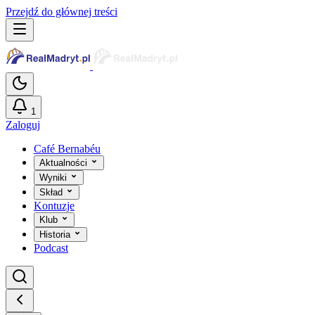
Przejdź do głównej treści
1
Zaloguj
Café Bernabéu
Aktualności
Wyniki
Skład
Kontuzje
Klub
Historia
Podcast