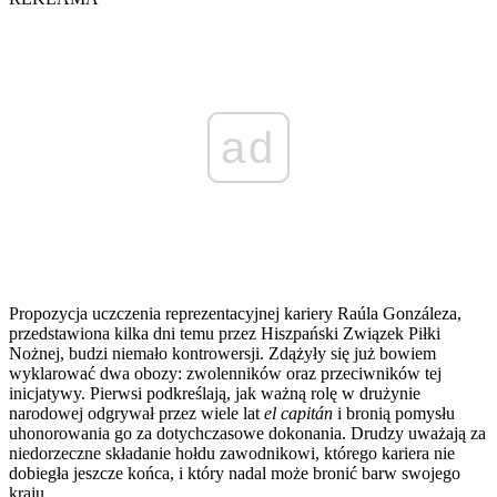
ad
Propozycja uczczenia reprezentacyjnej kariery Raúla Gonzáleza,
przedstawiona kilka dni temu przez Hiszpański Związek Piłki
Nożnej, budzi niemało kontrowersji. Zdążyły się już bowiem
wyklarować dwa obozy: zwolenników oraz przeciwników tej
inicjatywy. Pierwsi podkreślają, jak ważną rolę w drużynie
narodowej odgrywał przez wiele lat
el capitán
i bronią pomysłu
uhonorowania go za dotychczasowe dokonania. Drudzy uważają za
niedorzeczne składanie hołdu zawodnikowi, którego kariera nie
dobiegła jeszcze końca, i który nadal może bronić barw swojego
kraju.