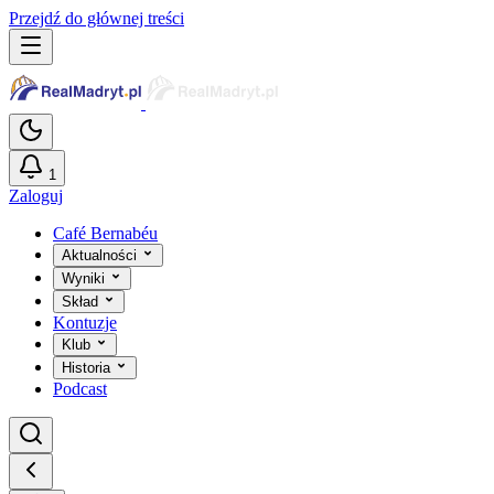
Przejdź do głównej treści
1
Zaloguj
Café Bernabéu
Aktualności
Wyniki
Skład
Kontuzje
Klub
Historia
Podcast