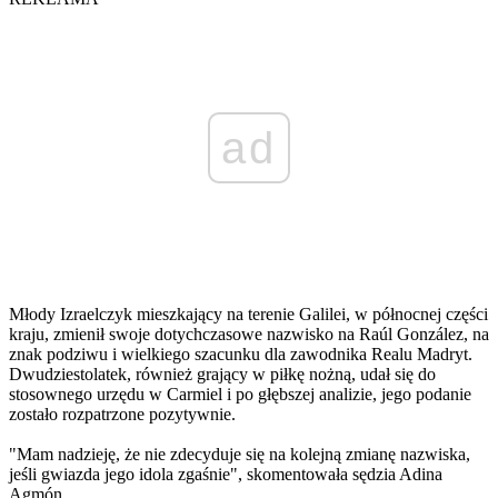
ad
Młody Izraelczyk mieszkający na terenie Galilei, w północnej części
kraju, zmienił swoje dotychczasowe nazwisko na Raúl González, na
znak podziwu i wielkiego szacunku dla zawodnika Realu Madryt.
Dwudziestolatek, również grający w piłkę nożną, udał się do
stosownego urzędu w Carmiel i po głębszej analizie, jego podanie
zostało rozpatrzone pozytywnie.
"Mam nadzieję, że nie zdecyduje się na kolejną zmianę nazwiska,
jeśli gwiazda jego idola zgaśnie", skomentowała sędzia Adina
Agmón.