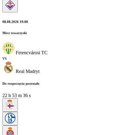
08.08.2026 19:00
Mecz towarzyski
Ferencvárosi TC
vs
Real Madryt
Do rozpoczęcia pozostało
22
h
53
m
36
s