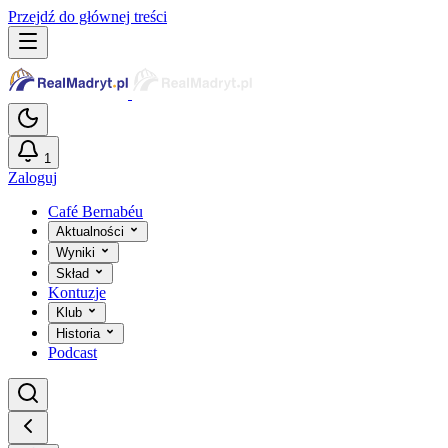
Przejdź do głównej treści
1
Zaloguj
Café Bernabéu
Aktualności
Wyniki
Skład
Kontuzje
Klub
Historia
Podcast