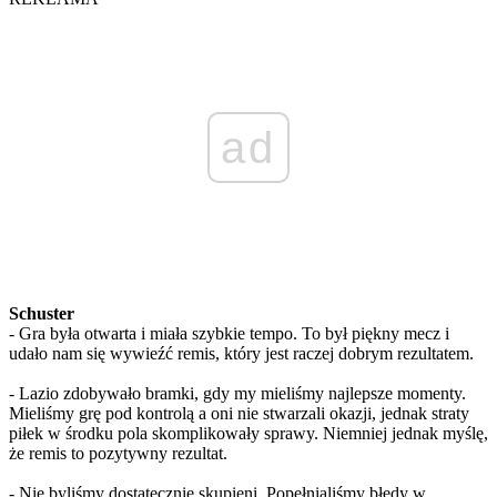
ad
Schuster
- Gra była otwarta i miała szybkie tempo. To był piękny mecz i
udało nam się wywieźć remis, który jest raczej dobrym rezultatem.
- Lazio zdobywało bramki, gdy my mieliśmy najlepsze momenty.
Mieliśmy grę pod kontrolą a oni nie stwarzali okazji, jednak straty
piłek w środku pola skomplikowały sprawy. Niemniej jednak myślę,
że remis to pozytywny rezultat.
- Nie byliśmy dostatecznie skupieni. Popełnialiśmy błędy w