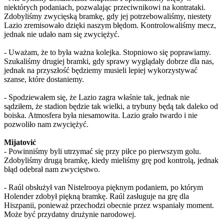
niektórych podaniach, pozwalając przeciwnikowi na kontrataki.
Zdobyliśmy zwycięską bramkę, gdy jej potrzebowaliśmy, niestety
Lazio zremisowało dzięki naszym błędom. Kontrolowaliśmy mecz,
jednak nie udało nam się zwyciężyć.
- Uważam, że to była ważna kolejka. Stopniowo się poprawiamy.
Szukaliśmy drugiej bramki, gdy sprawy wyglądały dobrze dla nas,
jednak na przyszłość będziemy musieli lepiej wykorzystywać
szanse, które dostaniemy.
- Spodziewałem się, że Lazio zagra właśnie tak, jednak nie
sądziłem, że stadion będzie tak wielki, a trybuny będą tak daleko od
boiska. Atmosfera była niesamowita. Lazio grało twardo i nie
pozwoliło nam zwyciężyć.
Mijatović
- Powinniśmy byli utrzymać się przy piłce po pierwszym golu.
Zdobyliśmy drugą bramkę, kiedy mieliśmy grę pod kontrolą, jednak
błąd odebrał nam zwycięstwo.
- Raúl obsłużył van Nistelrooya pięknym podaniem, po którym
Holender zdobył piękną bramkę. Raúl zasługuje na grę dla
Hiszpanii, ponieważ przechodzi obecnie przez wspaniały moment.
Może być przydatny drużynie narodowej.