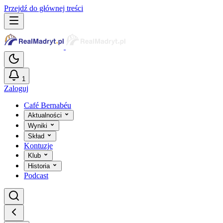
Przejdź do głównej treści
1
Zaloguj
Café Bernabéu
Aktualności
Wyniki
Skład
Kontuzje
Klub
Historia
Podcast