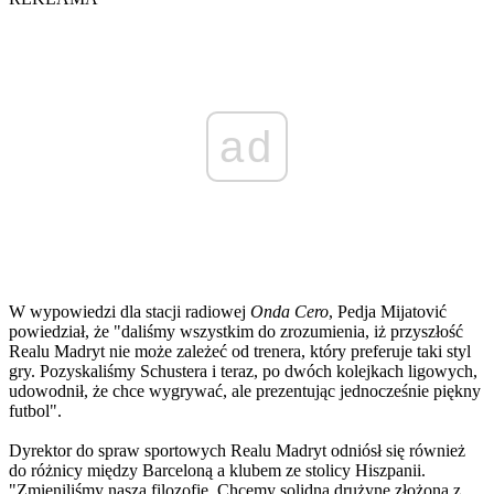
ad
W wypowiedzi dla stacji radiowej
Onda Cero
, Pedja Mijatović
powiedział, że "daliśmy wszystkim do zrozumienia, iż przyszłość
Realu Madryt nie może zależeć od trenera, który preferuje taki styl
gry. Pozyskaliśmy Schustera i teraz, po dwóch kolejkach ligowych,
udowodnił, że chce wygrywać, ale prezentując jednocześnie piękny
futbol".
Dyrektor do spraw sportowych Realu Madryt odniósł się również
do różnicy między Barceloną a klubem ze stolicy Hiszpanii.
"Zmieniliśmy naszą filozofię. Chcemy solidną drużynę złożoną z