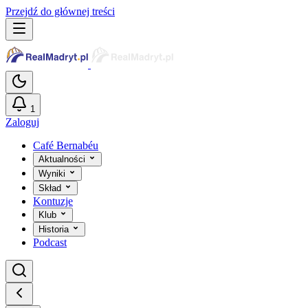
Przejdź do głównej treści
1
Zaloguj
Café Bernabéu
Aktualności
Wyniki
Skład
Kontuzje
Klub
Historia
Podcast