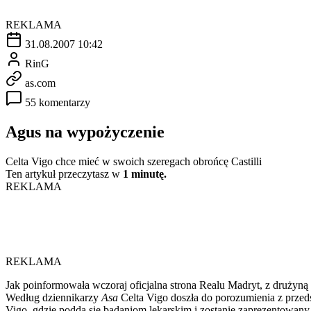
REKLAMA
31.08.2007 10:42
RinG
as.com
55 komentarzy
Agus na wypożyczenie
Celta Vigo chce mieć w swoich szeregach obrońcę Castilli
Ten artykuł przeczytasz w
1 minutę.
REKLAMA
REKLAMA
Jak poinformowała wczoraj oficjalna strona Realu Madryt, z drużyną 
Według dziennikarzy
Asa
Celta Vigo doszła do porozumienia z przed
Vigo, gdzie podda się badaniom lekarskim i zostanie zaprezentowany