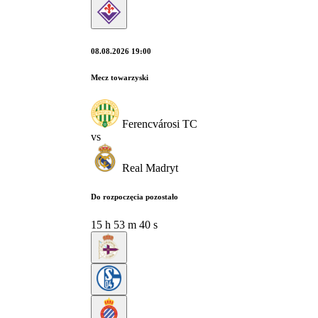
08.08.2026 19:00
Mecz towarzyski
Ferencvárosi TC
vs
Real Madryt
Do rozpoczęcia pozostało
15
h
53
m
39
s