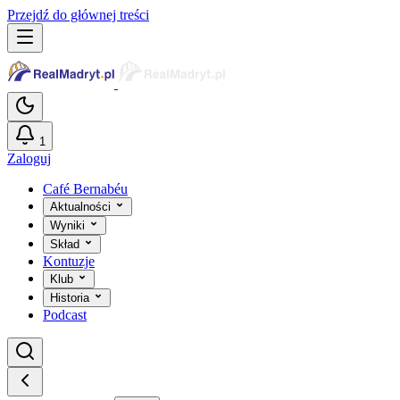
Przejdź do głównej treści
1
Zaloguj
Café Bernabéu
Aktualności
Wyniki
Skład
Kontuzje
Klub
Historia
Podcast