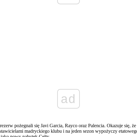
ad
rezerw pożegnali się Javi Garcia, Rayco oraz Palencia. Okazuje się, 
stawicielami madryckiego klubu i na jeden sezon wypożyczy etatowego
 jako nowy nabytek Celty.