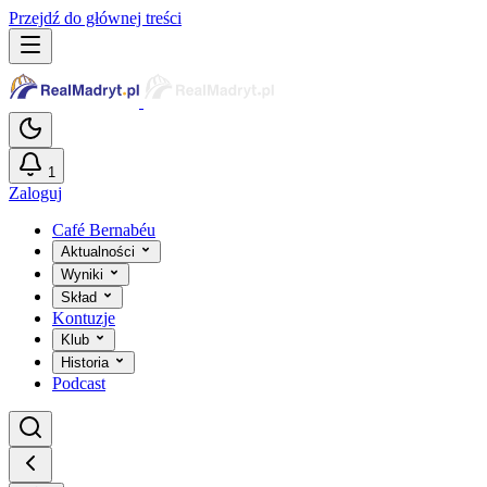
Przejdź do głównej treści
1
Zaloguj
Café Bernabéu
Aktualności
Wyniki
Skład
Kontuzje
Klub
Historia
Podcast