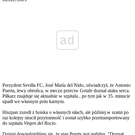
ad
Prezydent Sevilla FC, José María del Nido, oświadczył, że Antonio
Puerta, lewy obrońca, w meczu przeciw Getafe doznał ataku serca.
Piłkarz znajduje się aktualnie w szpitalu , po tym jak w 35. minucie
upadł we własnym polu karnym.
Hiszpan zszedł z boiska o własnych siłach, ale później w szatni po
raz kolejny stracił przytomność i został szybko przetransportowany
do szpitala
Virgen del Rocio
.
Dzisiaj dowiedzieliśmy się, że stan Puerty jest stabilny. "Doznał