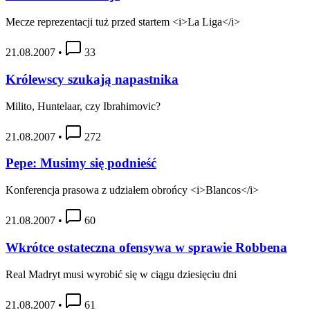
Mecze reprezentacji tuż przed startem <i>La Liga</i>
21.08.2007
•
33
Królewscy szukają napastnika
Milito, Huntelaar, czy Ibrahimovic?
21.08.2007
•
272
Pepe: Musimy się podnieść
Konferencja prasowa z udziałem obrońcy <i>Blancos</i>
21.08.2007
•
60
Wkrótce ostateczna ofensywa w sprawie Robbena
Real Madryt musi wyrobić się w ciągu dziesięciu dni
21.08.2007
•
61