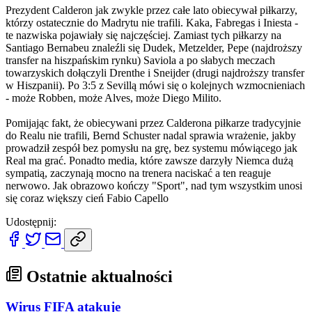
Prezydent Calderon jak zwykle przez całe lato obiecywał piłkarzy,
którzy ostatecznie do Madrytu nie trafili. Kaka, Fabregas i Iniesta -
te nazwiska pojawiały się najczęściej. Zamiast tych piłkarzy na
Santiago Bernabeu znaleźli się Dudek, Metzelder, Pepe (najdroższy
transfer na hiszpańskim rynku) Saviola a po słabych meczach
towarzyskich dołączyli Drenthe i Sneijder (drugi najdroższy transfer
w Hiszpanii). Po 3:5 z Sevillą mówi się o kolejnych wzmocnieniach
- może Robben, może Alves, może Diego Milito.
Pomijając fakt, że obiecywani przez Calderona piłkarze tradycyjnie
do Realu nie trafili, Bernd Schuster nadal sprawia wrażenie, jakby
prowadził zespół bez pomysłu na grę, bez systemu mówiącego jak
Real ma grać. Ponadto media, które zawsze darzyły Niemca dużą
sympatią, zaczynają mocno na trenera naciskać a ten reaguje
nerwowo. Jak obrazowo kończy "Sport", nad tym wszystkim unosi
się coraz większy cień Fabio Capello
Udostępnij:
Ostatnie aktualności
Wirus FIFA atakuje