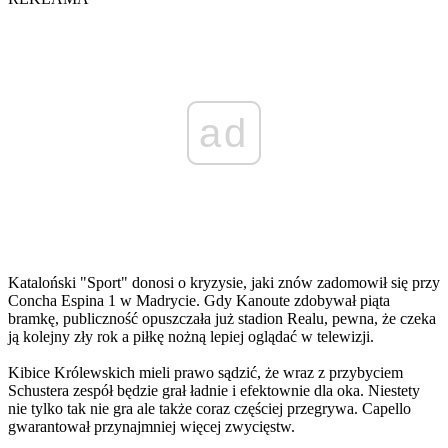
ad
Kataloński "Sport" donosi o kryzysie, jaki znów zadomowił się przy
Concha Espina 1 w Madrycie. Gdy Kanoute zdobywał piąta
bramkę, publiczność opuszczała już stadion Realu, pewna, że czeka
ją kolejny zły rok a piłkę nożną lepiej oglądać w telewizji.
Kibice Królewskich mieli prawo sądzić, że wraz z przybyciem
Schustera zespół będzie grał ładnie i efektownie dla oka. Niestety
nie tylko tak nie gra ale także coraz częściej przegrywa. Capello
gwarantował przynajmniej więcej zwycięstw.