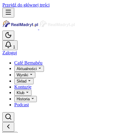
Przejdź do głównej treści
1
Zaloguj
Café Bernabéu
Aktualności
Wyniki
Skład
Kontuzje
Klub
Historia
Podcast