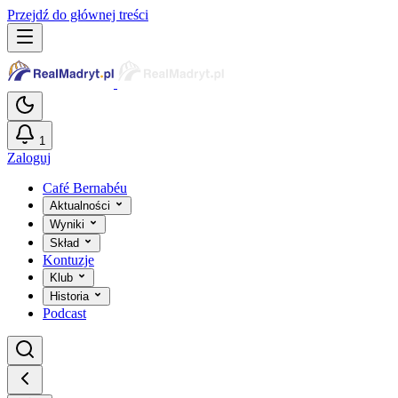
Przejdź do głównej treści
1
Zaloguj
Café Bernabéu
Aktualności
Wyniki
Skład
Kontuzje
Klub
Historia
Podcast