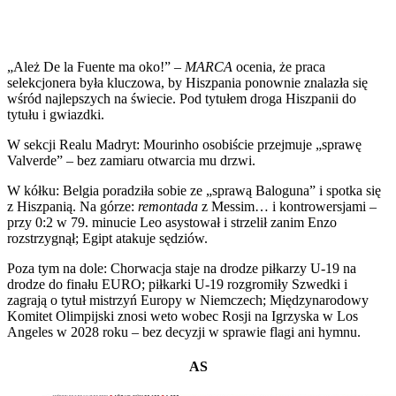
„Ależ De la Fuente ma oko!” –
MARCA
ocenia, że praca
selekcjonera była kluczowa, by Hiszpania ponownie znalazła się
wśród najlepszych na świecie. Pod tytułem droga Hiszpanii do
tytułu i gwiazdki.
W sekcji Realu Madryt: Mourinho osobiście przejmuje „sprawę
Valverde” – bez zamiaru otwarcia mu drzwi.
W kółku: Belgia poradziła sobie ze „sprawą Baloguna” i spotka się
z Hiszpanią. Na górze:
remontada
z Messim… i kontrowersjami –
przy 0:2 w 79. minucie Leo asystował i strzelił zanim Enzo
rozstrzygnął; Egipt atakuje sędziów.
Poza tym na dole: Chorwacja staje na drodze piłkarzy U-19 na
drodze do finału EURO; piłkarki U-19 rozgromiły Szwedki i
zagrają o tytuł mistrzyń Europy w Niemczech; Międzynarodowy
Komitet Olimpijski znosi weto wobec Rosji na Igrzyska w Los
Angeles w 2028 roku – bez decyzji w sprawie flagi ani hymnu.
AS