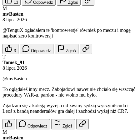
13
Odpowiedz
Zgłoś
M
mvBasten
8 lipca 2026
@TenguX
ogladałem te 'kontrowersje' również po meczu i mogę
napisać zero kontrowersji
3
Odpowiedz
Zgłoś
T
Tomek_91
8 lipca 2026
@mvBasten
To oglądałeś inny mecz. Żabojadowi nawet nie chciało się wszcząć
procedury VAR-u, pardon - nie wolno mu było.
Zgadzam się z kolegą wyżej: cud zwany sędzią wyczynił cuda i
Leoś z bandą neandertalów gra dalej i zachodzi wyżej niż CR7.
Odpowiedz
Zgłoś
M
mvBasten