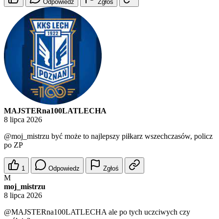
Odpowiedz
Zgłoś
MAJSTERna100LATLECHA
8 lipca 2026
@moj_mistrzu
być może to najlepszy piłkarz wszechczasów, policz
po ZP
1
Odpowiedz
Zgłoś
M
moj_mistrzu
8 lipca 2026
@MAJSTERna100LATLECHA
ale po tych uczciwych czy