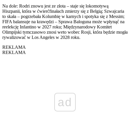
Na dole: Rodri znowu jest ze złota – staje się lokomotywą
Hiszpanii, która w ćwierćfinałach zmierzy się z Belgią; Szwajcaria
to skała – pogrzebała Kolumbię w karnych i spotyka się z Messim;
FIFA balansuje na krawędzi – Sprawa Baloguna może wpłynąć na
reelekcję Infantino w 2027 roku; Międzynarodowy Komitet
Olimpijski tymczasowo znosi weto wobec Rosji, która będzie mogła
rywalizować w Los Angeles w 2028 roku.
REKLAMA
REKLAMA
ad