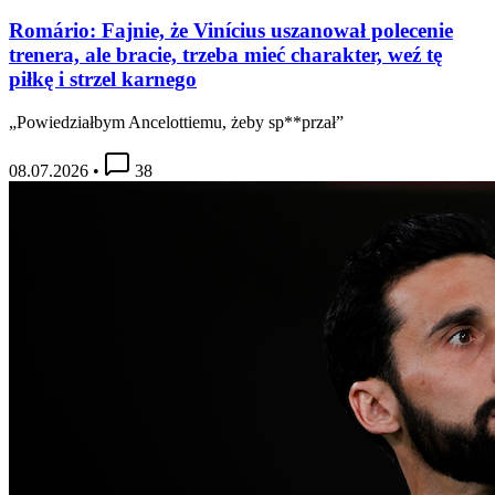
Romário: Fajnie, że Vinícius uszanował polecenie
trenera, ale bracie, trzeba mieć charakter, weź tę
piłkę i strzel karnego
„Powiedziałbym Ancelottiemu, żeby sp**przał”
08.07.2026
•
38