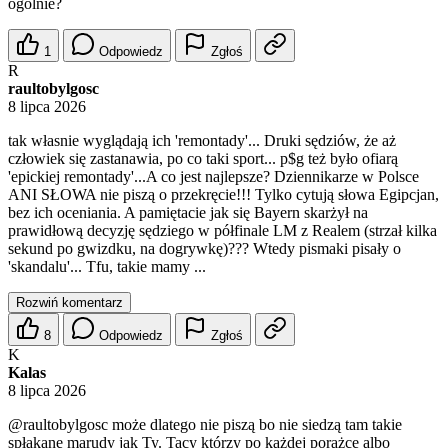
ogólnie?
1
Odpowiedz
Zgłoś
R
raultobylgosc
8 lipca 2026
tak własnie wyglądają ich 'remontady'... Druki sędziów, że aż
człowiek się zastanawia, po co taki sport... p$g też było ofiarą
'epickiej remontady'...A co jest najlepsze? Dziennikarze w Polsce
ANI SŁOWA nie piszą o przekręcie!!! Tylko cytują słowa Egipcjan,
bez ich oceniania. A pamiętacie jak się Bayern skarżył na
prawidłową decyzję sędziego w półfinale LM z Realem (strzał kilka
sekund po gwizdku, na dogrywkę)??? Wtedy pismaki pisały o
'skandalu'... Tfu, takie mamy ...
Rozwiń komentarz
8
Odpowiedz
Zgłoś
K
Kalas
8 lipca 2026
@raultobylgosc
może dlatego nie piszą bo nie siedzą tam takie
spłakane marudy jak Ty. Tacy którzy po każdej porażce albo