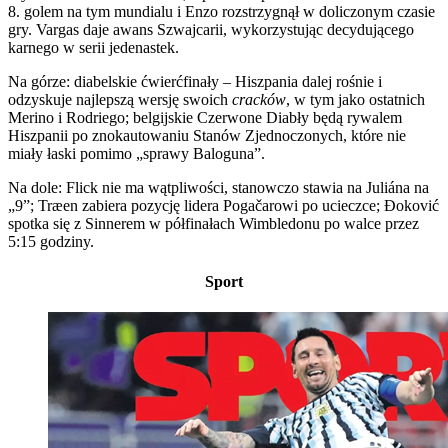
8. golem na tym mundialu i Enzo rozstrzygnął w doliczonym czasie
gry. Vargas daje awans Szwajcarii, wykorzystując decydującego
karnego w serii jedenastek.
Na górze: diabelskie ćwierćfinały – Hiszpania dalej rośnie i
odzyskuje najlepszą wersję swoich
cracków
, w tym jako ostatnich
Merino i Rodriego; belgijskie Czerwone Diabły będą rywalem
Hiszpanii po znokautowaniu Stanów Zjednoczonych, które nie
miały łaski pomimo „sprawy Baloguna”.
Na dole: Flick nie ma wątpliwości, stanowczo stawia na Juliána na
„9”; Træen zabiera pozycję lidera Pogačarowi po ucieczce; Đoković
spotka się z Sinnerem w półfinałach Wimbledonu po walce przez
5:15 godziny.
Sport