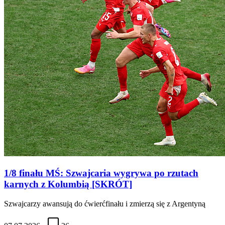
1/8 finału MŚ: Szwajcaria wygrywa po rzutach
karnych z Kolumbią [SKRÓT]
Szwajcarzy awansują do ćwierćfinału i zmierzą się z Argentyną