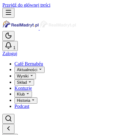
Przejdź do głównej treści
1
Zaloguj
Café Bernabéu
Aktualności
Wyniki
Skład
Kontuzje
Klub
Historia
Podcast