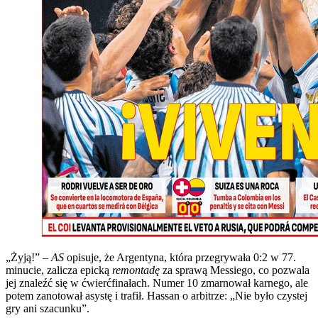
„Żyją!” –
AS
opisuje, że Argentyna, która przegrywała 0:2 w 77.
minucie, zalicza epicką
remontadę
za sprawą Messiego, co pozwala
jej znaleźć się w ćwierćfinałach. Numer 10 zmarnował karnego, ale
potem zanotował asystę i trafił. Hassan o arbitrze: „Nie było czystej
gry ani szacunku”.