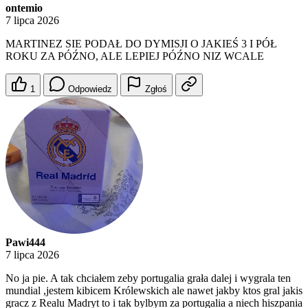
ontemio
7 lipca 2026
MARTINEZ SIE PODAŁ DO DYMISJI O JAKIEŚ 3 I PÓŁ
ROKU ZA PÓŹNO, ALE LEPIEJ PÓŹNO NIZ WCALE
1
Odpowiedz
Zgłoś
Pawi444
7 lipca 2026
No ja pie. A tak chciałem zeby portugalia grała dalej i wygrala ten
mundial ,jestem kibicem Królewskich ale nawet jakby ktos gral jakis
gracz z Realu Madryt to i tak bylbym za portugalia a niech hiszpania