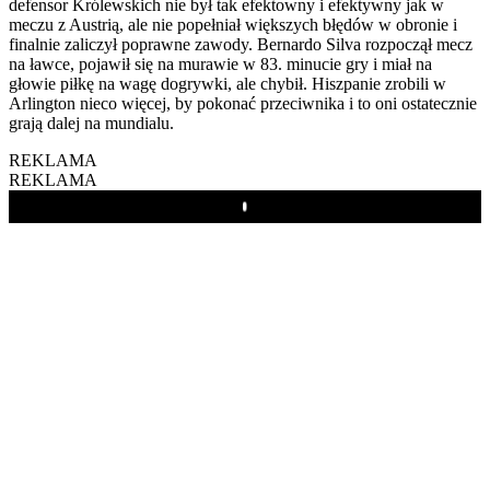
defensor Królewskich nie był tak efektowny i efektywny jak w
meczu z Austrią, ale nie popełniał większych błędów w obronie i
finalnie zaliczył poprawne zawody. Bernardo Silva rozpoczął mecz
na ławce, pojawił się na murawie w 83. minucie gry i miał na
głowie piłkę na wagę dogrywki, ale chybił. Hiszpanie zrobili w
Arlington nieco więcej, by pokonać przeciwnika i to oni ostatecznie
grają dalej na mundialu.
REKLAMA
REKLAMA
Play