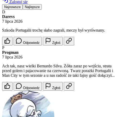
Zaloguj się
Najnowsze
Najlepsze
D
Darevs
7 lipca 2026
Szkoda Portugalii trochę słabo zagrali, meczy był wyrównany.
Odpowiedz
Zgłoś
P
Progman
7 lipca 2026
Ach tak, nasz wielki Bernardo Silva. Żółta zaraz po wejściu, strata
przed golem i pajacowanie na czerwoną. Twarz porażki Portugalii i
Man City w tym sezonie a u nas radość że taki fajny gość dołączył...
Odpowiedz
Zgłoś