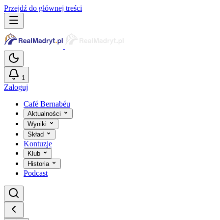
Przejdź do głównej treści
1
Zaloguj
Café Bernabéu
Aktualności
Wyniki
Skład
Kontuzje
Klub
Historia
Podcast