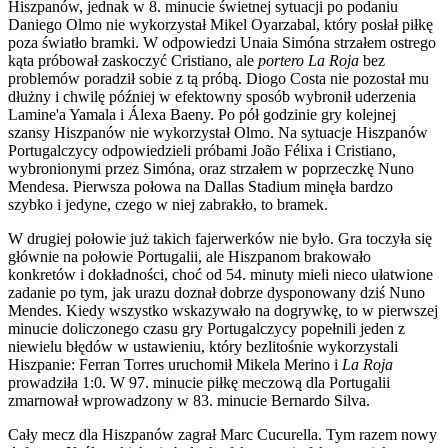
Hiszpanów, jednak w 8. minucie świetnej sytuacji po podaniu
Daniego Olmo nie wykorzystał Mikel Oyarzabal, który posłał piłkę
poza światło bramki. W odpowiedzi Unaia Simóna strzałem ostrego
kąta próbował zaskoczyć Cristiano, ale
portero La Roja
bez
problemów poradził sobie z tą próbą. Diogo Costa nie pozostał mu
dłużny i chwilę później w efektowny sposób wybronił uderzenia
Lamine'a Yamala i Álexa Baeny. Po pół godzinie gry kolejnej
szansy Hiszpanów nie wykorzystał Olmo. Na sytuacje Hiszpanów
Portugalczycy odpowiedzieli próbami João Félixa i Cristiano,
wybronionymi przez Simóna, oraz strzałem w poprzeczkę Nuno
Mendesa. Pierwsza połowa na Dallas Stadium minęła bardzo
szybko i jedyne, czego w niej zabrakło, to bramek.
W drugiej połowie już takich fajerwerków nie było. Gra toczyła się
głównie na połowie Portugalii, ale Hiszpanom brakowało
konkretów i dokładności, choć od 54. minuty mieli nieco ułatwione
zadanie po tym, jak urazu doznał dobrze dysponowany dziś Nuno
Mendes. Kiedy wszystko wskazywało na dogrywkę, to w pierwszej
minucie doliczonego czasu gry Portugalczycy popełnili jeden z
niewielu błędów w ustawieniu, który bezlitośnie wykorzystali
Hiszpanie: Ferran Torres uruchomił Mikela Merino i
La Roja
prowadziła 1:0. W 97. minucie piłkę meczową dla Portugalii
zmarnował wprowadzony w 83. minucie Bernardo Silva.
Cały mecz dla Hiszpanów zagrał Marc Cucurella. Tym razem nowy