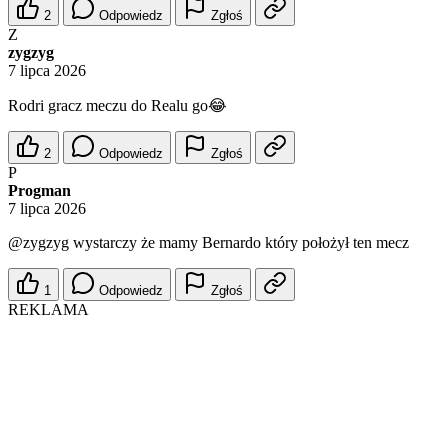
2
Odpowiedz
Zgłoś
Z
zygzyg
7 lipca 2026
Rodri gracz meczu do Realu go😂
2
Odpowiedz
Zgłoś
P
Progman
7 lipca 2026
@zygzyg
wystarczy że mamy Bernardo który położył ten mecz
1
Odpowiedz
Zgłoś
REKLAMA