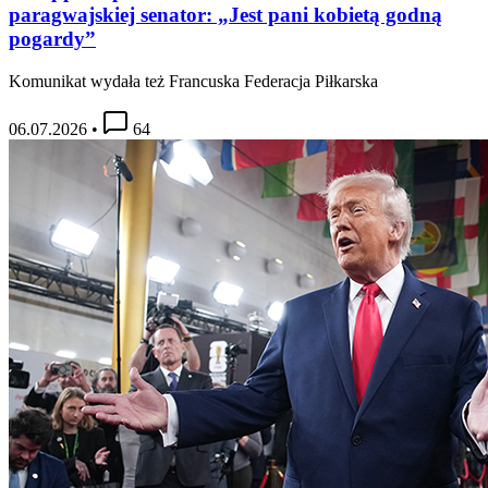
paragwajskiej senator: „Jest pani kobietą godną
pogardy”
Komunikat wydała też Francuska Federacja Piłkarska
06.07.2026
•
64