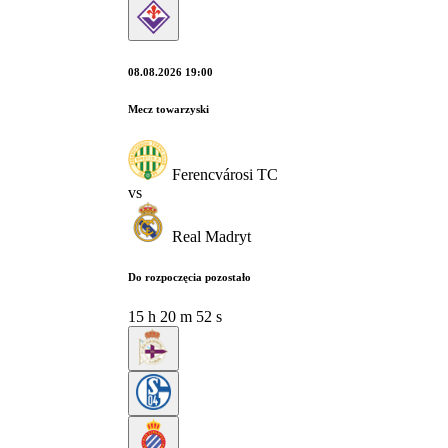
08.08.2026 19:00
Mecz towarzyski
Ferencvárosi TC
vs
Real Madryt
Do rozpoczęcia pozostało
15
h
20
m
52
s