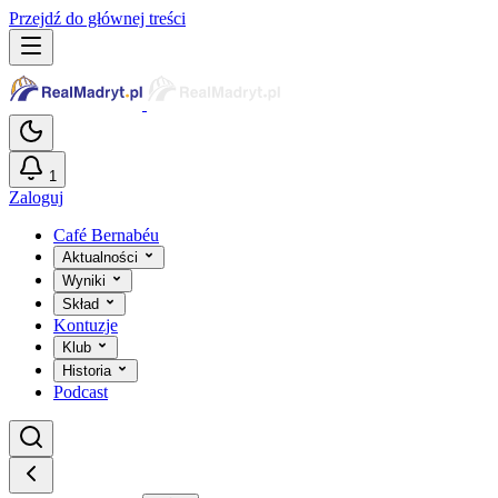
Przejdź do głównej treści
1
Zaloguj
Café Bernabéu
Aktualności
Wyniki
Skład
Kontuzje
Klub
Historia
Podcast