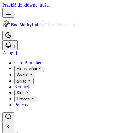
Przejdź do głównej treści
1
Zaloguj
Café Bernabéu
Aktualności
Wyniki
Skład
Kontuzje
Klub
Historia
Podcast