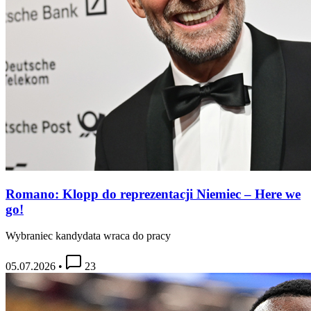
Romano: Klopp do reprezentacji Niemiec – Here we
go!
Wybraniec kandydata wraca do pracy
05.07.2026
•
23