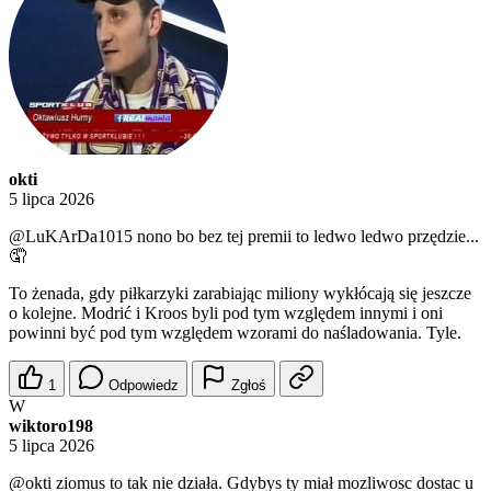
okti
5 lipca 2026
@LuKArDa1015
nono bo bez tej premii to ledwo ledwo przędzie...
🤦
To żenada, gdy piłkarzyki zarabiając miliony wykłócają się jeszcze
o kolejne. Modrić i Kroos byli pod tym względem innymi i oni
powinni być pod tym względem wzorami do naśladowania. Tyle.
1
Odpowiedz
Zgłoś
W
wiktoro198
5 lipca 2026
@okti
ziomus to tak nie działa. Gdybys ty miał mozliwosc dostac u