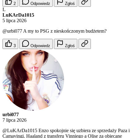
2
Odpowiedz
Zgłoś
L
LuKArDa1015
5 lipca 2026
@urbi077
A my to PSG z nieskończonym budżetem?
3
Odpowiedz
Zgłoś
urbi077
7 lipca 2026
@LuKArDa1015
Enzo spokojnie się uzbiera ze sprzedaży Paza i
Camavingi. Haaland z transferu Vinniego a Olise za obiecane