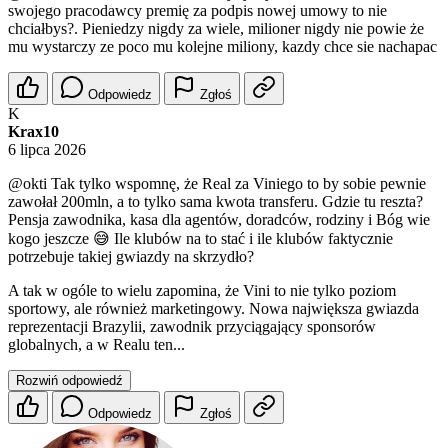
swojego pracodawcy premię za podpis nowej umowy to nie
chciałbys?. Pieniedzy nigdy za wiele, milioner nigdy nie powie że
mu wystarczy ze poco mu kolejne miliony, kazdy chce sie nachapac
Odpowiedz
Zgłoś
K
Krax10
6 lipca 2026
@okti
Tak tylko wspomnę, że Real za Viniego to by sobie pewnie
zawołał 200mln, a to tylko sama kwota transferu. Gdzie tu reszta?
Pensja zawodnika, kasa dla agentów, doradców, rodziny i Bóg wie
kogo jeszcze 😅 Ile klubów na to stać i ile klubów faktycznie
potrzebuje takiej gwiazdy na skrzydło?
A tak w ogóle to wielu zapomina, że Vini to nie tylko poziom
sportowy, ale również marketingowy. Nowa największa gwiazda
reprezentacji Brazylii, zawodnik przyciągający sponsorów
globalnych, a w Realu ten...
Rozwiń odpowiedź
Odpowiedz
Zgłoś