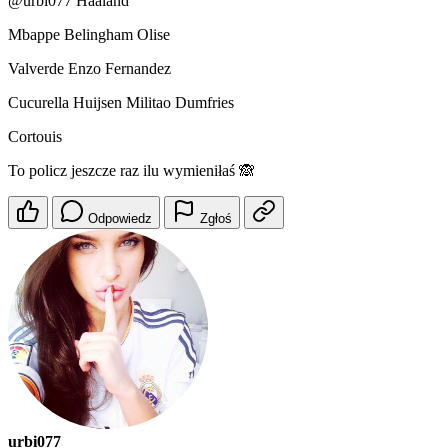
@urbi077
Haaland
Mbappe Belingham Olise
Valverde Enzo Fernandez
Cucurella Huijsen Militao Dumfries
Cortouis
To policz jeszcze raz ilu wymieniłaś 🙈
Odpowiedz
Zgłoś
urbi077