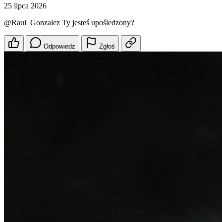
25 lipca 2026
@Raul_Gonzalez
Ty jesteś upośledzony?
Odpowiedz
Zgłoś