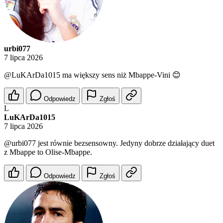
urbi077
7 lipca 2026
@LuKArDa1015
ma większy sens niż Mbappe-Vini 😊
Odpowiedz
Zgłoś
L
LuKArDa1015
7 lipca 2026
@urbi077
jest równie bezsensowny. Jedyny dobrze działający duet
z Mbappe to Olise-Mbappe.
Odpowiedz
Zgłoś