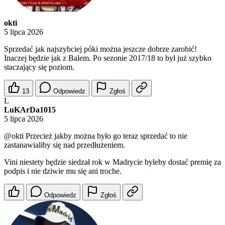
okti
5 lipca 2026
Sprzedać jak najszybciej póki można jeszcze dobrze zarobić!
Inaczej będzie jak z Balem. Po sezonie 2017/18 to był już szybko
staczający się poziom.
13
Odpowiedz
Zgłoś
L
LuKArDa1015
5 lipca 2026
@okti
Przecież jakby można było go teraz sprzedać to nie
zastanawialiby się nad przedłużeniem.
Vini niestety będzie siedzał rok w Madrycie byleby dostać premię za
podpis i nie dziwie mu się ani troche.
Odpowiedz
Zgłoś