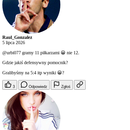
Raul_Gonzalez
5 lipca 2026
@urbi077
gramy 11 piłkarzami 😀 nie 12.
Gdzie jakiś defensywny pomocnik?
Gralibyśmy na 5:4 itp wyniki 😀?
3
Odpowiedz
Zgłoś