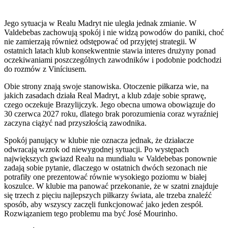
Jego sytuacja w Realu Madryt nie uległa jednak zmianie. W
Valdebebas zachowują spokój i nie widzą powodów do paniki, choć
nie zamierzają również odstępować od przyjętej strategii. W
ostatnich latach klub konsekwentnie stawia interes drużyny ponad
oczekiwaniami poszczególnych zawodników i podobnie podchodzi
do rozmów z Viníciusem.
Obie strony znają swoje stanowiska. Otoczenie piłkarza wie, na
jakich zasadach działa Real Madryt, a klub zdaje sobie sprawę,
czego oczekuje Brazylijczyk. Jego obecna umowa obowiązuje do
30 czerwca 2027 roku, dlatego brak porozumienia coraz wyraźniej
zaczyna ciążyć nad przyszłością zawodnika.
Spokój panujący w klubie nie oznacza jednak, że działacze
odwracają wzrok od niewygodnej sytuacji. Po występach
największych gwiazd Realu na mundialu w Valdebebas ponownie
zadają sobie pytanie, dlaczego w ostatnich dwóch sezonach nie
potrafiły one prezentować równie wysokiego poziomu w białej
koszulce. W klubie ma panować przekonanie, że w szatni znajduje
się trzech z pięciu najlepszych piłkarzy świata, ale trzeba znaleźć
sposób, aby wszyscy zaczęli funkcjonować jako jeden zespół.
Rozwiązaniem tego problemu ma być José Mourinho.