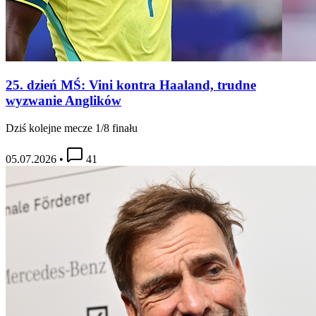
25. dzień MŚ: Vini kontra Haaland, trudne
wyzwanie Anglików
Dziś kolejne mecze 1/8 finału
05.07.2026
•
41