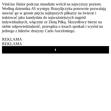
Vinícius Júnior podczas mundialu wrócił na najwyższy poziom.
Według dziennika
AS
występy Brazylijczyka ponownie pozwalają
stawiać go w gronie pięciu najlepszych piłkarzy na świecie i
traktować jako kandydata do najważniejszych nagród
indywidualnych, włącznie ze Złotą Piłką. Skrzydłowy bierze na
siebie odpowiedzialność, przesądza o losach spotkań i wyrósł na
jednego z liderów drużyny Carlo Ancelottiego.
REKLAMA
REKLAMA
Play