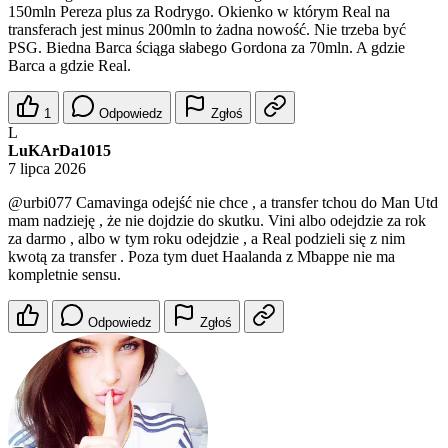
150mln Pereza plus za Rodrygo. Okienko w którym Real na
transferach jest minus 200mln to żadna nowość. Nie trzeba być
PSG. Biedna Barca ściąga słabego Gordona za 70mln. A gdzie
Barca a gdzie Real.
1
Odpowiedz
Zgłoś
L
LuKArDa1015
7 lipca 2026
@urbi077
Camavinga odejść nie chce , a transfer tchou do Man Utd
mam nadzieję , że nie dojdzie do skutku. Vini albo odejdzie za rok
za darmo , albo w tym roku odejdzie , a Real podzieli się z nim
kwotą za transfer . Poza tym duet Haalanda z Mbappe nie ma
kompletnie sensu.
Odpowiedz
Zgłoś