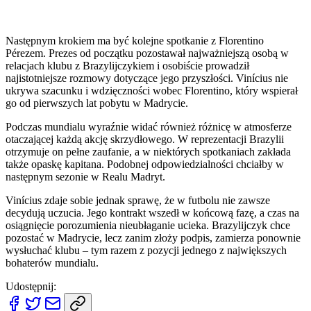
Następnym krokiem ma być kolejne spotkanie z Florentino
Pérezem. Prezes od początku pozostawał najważniejszą osobą w
relacjach klubu z Brazylijczykiem i osobiście prowadził
najistotniejsze rozmowy dotyczące jego przyszłości. Vinícius nie
ukrywa szacunku i wdzięczności wobec Florentino, który wspierał
go od pierwszych lat pobytu w Madrycie.
Podczas mundialu wyraźnie widać również różnicę w atmosferze
otaczającej każdą akcję skrzydłowego. W reprezentacji Brazylii
otrzymuje on pełne zaufanie, a w niektórych spotkaniach zakłada
także opaskę kapitana. Podobnej odpowiedzialności chciałby w
następnym sezonie w Realu Madryt.
Vinícius zdaje sobie jednak sprawę, że w futbolu nie zawsze
decydują uczucia. Jego kontrakt wszedł w końcową fazę, a czas na
osiągnięcie porozumienia nieubłaganie ucieka. Brazylijczyk chce
pozostać w Madrycie, lecz zanim złoży podpis, zamierza ponownie
wysłuchać klubu – tym razem z pozycji jednego z największych
bohaterów mundialu.
Udostępnij: