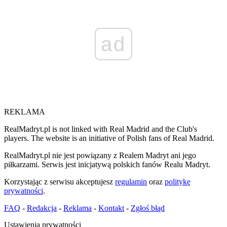
ad
REKLAMA
RealMadryt.pl is not linked with Real Madrid and the Club's
players. The website is an initiative of Polish fans of Real Madrid.
RealMadryt.pl nie jest powiązany z Realem Madryt ani jego
piłkarzami. Serwis jest inicjatywą polskich fanów Realu Madryt.
Korzystając z serwisu akceptujesz
regulamin
oraz
politykę
prywatności
.
FAQ
-
Redakcja
-
Reklama
-
Kontakt
-
Zgłoś błąd
Ustawienia prywatności