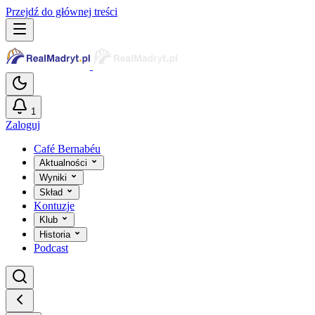
Przejdź do głównej treści
1
Zaloguj
Café Bernabéu
Aktualności
Wyniki
Skład
Kontuzje
Klub
Historia
Podcast