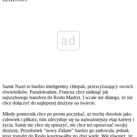
ad
Samir Nasri to bardzo inteligentny chłopak, przewyższający swoich
rówieśników. Paradoksalnie, Francuz chce uniknąć jak
najszybszego transferu do Realu Madryt. I wcale nie dlatego, że nie
chce dołączyć do najlepszej drużyny na świecie.
Młody pomocnik chce po prostu poczekać, aż trochę dorośnie jako
człowiek i piłkarz, nim zdecyduje się na najważniejszy etap kariery i
życia. Samir nie chce się spieszyć, nie chce też opuszczać swojej
drużyny. Przydomek "nowy Zidane" bardzo go zadowala, jednak
teraz transfer do Realu kosztowałby go zbyt wiele. Wie również, że