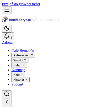
Przejdź do głównej treści
1
Zaloguj
Café Bernabéu
Aktualności
Wyniki
Skład
Kontuzje
Klub
Historia
Podcast