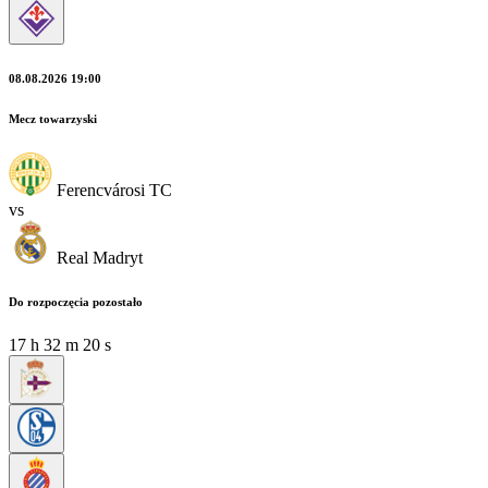
08.08.2026 19:00
Mecz towarzyski
Ferencvárosi TC
vs
Real Madryt
Do rozpoczęcia pozostało
17
h
32
m
19
s