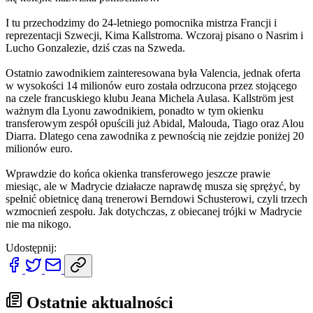
I tu przechodzimy do 24-letniego pomocnika mistrza Francji i
reprezentacji Szwecji, Kima Kallstroma. Wczoraj pisano o Nasrim i
Lucho Gonzalezie, dziś czas na Szweda.
Ostatnio zawodnikiem zainteresowana była Valencia, jednak oferta
w wysokości 14 milionów euro została odrzucona przez stojącego
na czele francuskiego klubu Jeana Michela Aulasa. Kallström jest
ważnym dla Lyonu zawodnikiem, ponadto w tym okienku
transferowym zespół opuścili już Abidal, Malouda, Tiago oraz Alou
Diarra. Dlatego cena zawodnika z pewnością nie zejdzie poniżej 20
milionów euro.
Wprawdzie do końca okienka transferowego jeszcze prawie
miesiąc, ale w Madrycie działacze naprawdę musza się sprężyć, by
spełnić obietnicę daną trenerowi Berndowi Schusterowi, czyli trzech
wzmocnień zespołu. Jak dotychczas, z obiecanej trójki w Madrycie
nie ma nikogo.
Udostępnij:
Ostatnie aktualności