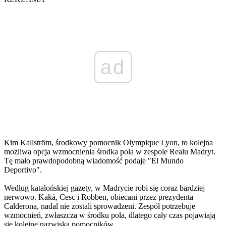
ad
Kim Kallström, środkowy pomocnik Olympique Lyon, to kolejna
możliwa opcja wzmocnienia środka pola w zespole Realu Madryt.
Tę mało prawdopodobną wiadomość podaje "El Mundo
Deportivo".
Według katalońskiej gazety, w Madrycie robi się coraz bardziej
nerwowo. Kaká, Cesc i Robben, obiecani przez prezydenta
Calderona, nadal nie zostali sprowadzeni. Zespół potrzebuje
wzmocnień, zwłaszcza w środku pola, dlatego cały czas pojawiają
się kolejne nazwiska pomocników.