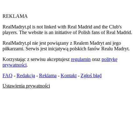
REKLAMA
RealMadryt.pl is not linked with Real Madrid and the Club's
players. The website is an initiative of Polish fans of Real Madrid.
RealMadryt.pl nie jest powiązany z Realem Madryt ani jego
piłkarzami. Serwis jest inicjatywą polskich fanów Realu Madryt.
Korzystając z serwisu akceptujesz
regulamin
oraz
politykę
prywatności
.
FAQ
-
Redakcja
-
Reklama
-
Kontakt
-
Zgłoś błąd
Ustawienia prywatności