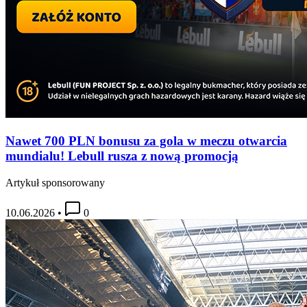
Nawet 700 PLN bonusu za gola w meczu otwarcia
mundialu! Lebull rusza z nową promocją
Artykuł sponsorowany
10.06.2026
•
0