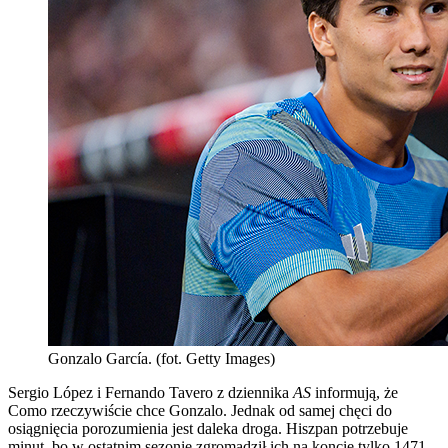
Gonzalo García. (fot. Getty Images)
Sergio López i Fernando Tavero z dziennika
AS
informują, że
Como rzeczywiście chce Gonzalo. Jednak od samej chęci do
osiągnięcia porozumienia jest daleka droga. Hiszpan potrzebuje
minut, bo w ostatnim sezonie zgromadził ich na koncie tylko 1471.