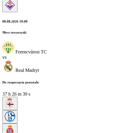
08.08.2026 19:00
Mecz towarzyski
Ferencvárosi TC
vs
Real Madryt
Do rozpoczęcia pozostało
37
h
26
m
37
s