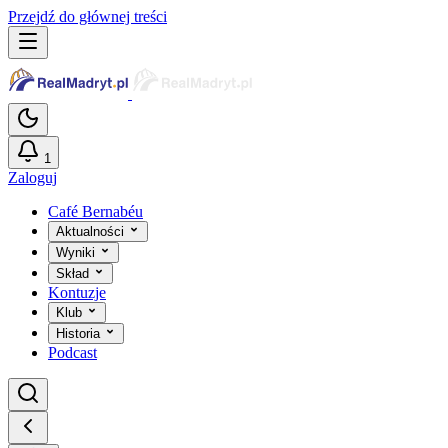
Przejdź do głównej treści
1
Zaloguj
Café Bernabéu
Aktualności
Wyniki
Skład
Kontuzje
Klub
Historia
Podcast