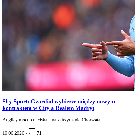
Sky Sport: Gvardiol wybierze między nowym
kontraktem w City a Realem Madryt
Anglicy mocno naciskają na zatrzymanie Chorwata
10.06.2026
•
71