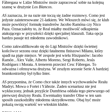
Fàbregasa w Lidze Mistrzów może zapracować sobie na kolejną
szansę w drużynie
Los Blancos
.
AS
zaznacza, że na razie nie toczą się żadne rozmowy. Como jest
jedynie zainteresowane 21-latkiem. We Włoszech mówi się, że klub
może powtórzyć formułę transferów Jacobo Ramóna czy Nico
Paza. Oznaczałoby to, że Real miałby możliwość odkupienia
atakującego w przyszłości dzięki specjalnej klauzuli. Taka opcja
bardzo pasuje też młodemu zawodnikowi.
Como zakwalifikowało się do Ligi Mistrzów dzięki świetnej
końcówce sezonu oraz dzięki fatalnemu finiszowi Milanu, który
spadł na piąte miejsce. W zespole jest wielu Hiszpanów: Jacobo
Ramón , Álex Valle, Alberto Moreno, Sergi Roberto, Jesús
Rodríguez i Morata. A trenerem przecież Cesc Fàbregas. To
odważna i ofensywna drużyna. W zeszłym sezonie Serie A bardziej
bramkostrzelny był tylko Inter.
AS
przypomina, że Como chce także innych wychowanków Realu
Madryt. Mowa o Fortei i Yáñezie. Żaden scenariusz nie jest
wykluczony, jednak przyjście Dumfriesa oddala tego pierwszego od
pierwszej drużyny Realu. Ewentualny transfer Olise w ten sam
sposób zaszkodziłby młodemu skrzydłowemu. Obaj być może
pokażą swoją wartość we włoskim klubie.