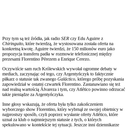
Przy tym są też źródła, jak radio
SER
czy Edu Aguirre z
Chiringuito
, które twierdzą, że wystosowana została oferta na
konkretną kwotę. Aguirre twierdzi, że 150 milionów euro jako
propozycja transferu padła w rozmowie telefonicznej między
prezesami Florentino Pérezem a Enrique Cerezo.
Oczywiście sam ruch Królewskich wywołał ogromne debaty w
mediach, zaczynając od tego, czy Argentyńczyk to faktycznie
piłkarz o statusie tak zwanego
Galáctico
, którego próbę pozyskania
zapowiedział w ostatni czwartek Florentino. Zastanawiano się też
nad realną wartością Álvareza i tym, czy Atlético powinno odrzucać
takie pieniądze za Argentyńczyka.
Inne głosy wskazują, że oferta była tylko zakończeniem
wyborczego show Florentino, który wybrnął ze swojej obietnicy w
najprostszy sposób, czyli poprzez wysłanie oferty Atlético, które
uznał za klub o najmniejszym statusie z tych, o których
spekulowano w kontekście tej sytuacji. Jeszcze inni dziennikarze