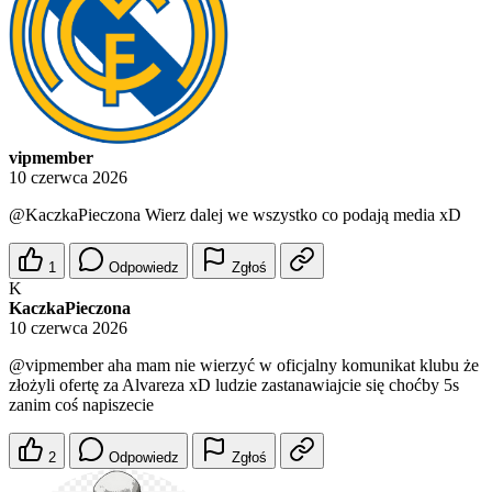
vipmember
10 czerwca 2026
@KaczkaPieczona
Wierz dalej we wszystko co podają media xD
1
Odpowiedz
Zgłoś
K
KaczkaPieczona
10 czerwca 2026
@vipmember
aha mam nie wierzyć w oficjalny komunikat klubu że
złożyli ofertę za Alvareza xD ludzie zastanawiajcie się choćby 5s
zanim coś napiszecie
2
Odpowiedz
Zgłoś