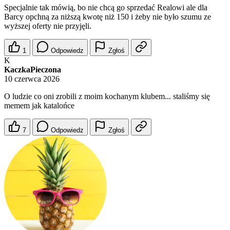
Specjalnie tak mówią, bo nie chcą go sprzedać Realowi ale dla
Barcy opchną za niższą kwotę niż 150 i żeby nie było szumu ze
wyższej oferty nie przyjęli.
1
Odpowiedz
Zgłoś
K
KaczkaPieczona
10 czerwca 2026
O ludzie co oni zrobili z moim kochanym klubem... staliśmy się
memem jak katalońce
7
Odpowiedz
Zgłoś