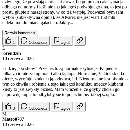
dziwnego, że powstają teorie spiskowe, bo po prostu cała sytuacja
odbiega od normy i jeśli nie ma jakiegoś podwójnego dna, to jest po
prostu głupie z naszej strony, w co też wątpię. Podważał bym sam
wybór (subiektywna opinia), że Alvarez nie jest wart 150 mln i
daleko mu do miana galactico. Jakby...
Rozwiń komentarz
1
Odpowiedz
Zgłoś
L
lorendzin
10 czerwca 2026
Ludzie, jaki show? Przecież to są normalne sytuacje. Kupienie
piłkarza to nie zakup pralki albo laptopa. Normalne, że ktoś składa
ofertę, wycofuje, zmienia ją, odrzuca, itd. Nienormalne jest pisanie o
tym co chwila i robienie z tego jakiegoś konfliktu między klubami
kiedy to jest zwykły biznes. Mam wrażenie, że gdyby chcieli go
naprawdę kupić to odbyłoby się to po cichu bez takiej szopki.
3
Odpowiedz
Zgłoś
M
Mateo0707
10 czerwca 2026