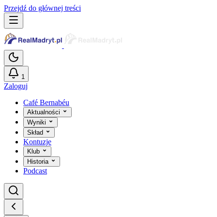
Przejdź do głównej treści
1
Zaloguj
Café Bernabéu
Aktualności
Wyniki
Skład
Kontuzje
Klub
Historia
Podcast