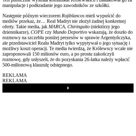
manipulacje i podkradanie jego zawodników ze szkółki.
Następnie późnym wieczorem
Rojiblancos
mieli wypuścić do
mediów przekaz, że… Real Madryt nie złożył żadnej konkretnej
oferty. Takie media, jak
MARCA
,
Chiringuito
(niektórzy jego
dziennikarze),
COPE
czy
Mundo Deportivo
wskazują, że doszło do
rozmowy na szczeblu poniżej prezesów w sprawie Argentyńczyka,
ale przedstawiciel Realu Madryt tylko wypytywał o jego sytuację i
możliwy koszt operacji. Te media twierdzą, że Królewscy wcale nie
zaproponowali 150 milionów euro, a po prostu zakończyli
rozmowę, gdy usłyszeli, że do pozyskania 26-latka należy wpłacić
500-milionową klauzulę odstępnego.
REKLAMA
REKLAMA
Play