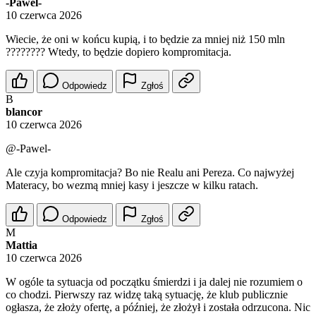
-Pawel-
10 czerwca 2026
Wiecie, że oni w końcu kupią, i to będzie za mniej niż 150 mln
???????? Wtedy, to będzie dopiero kompromitacja.
Odpowiedz
Zgłoś
B
blancor
10 czerwca 2026
@-Pawel-
Ale czyja kompromitacja? Bo nie Realu ani Pereza. Co najwyżej
Materacy, bo wezmą mniej kasy i jeszcze w kilku ratach.
Odpowiedz
Zgłoś
M
Mattia
10 czerwca 2026
W ogóle ta sytuacja od początku śmierdzi i ja dalej nie rozumiem o
co chodzi. Pierwszy raz widzę taką sytuację, że klub publicznie
ogłasza, że złoży ofertę, a później, że złożył i została odrzucona. Nic