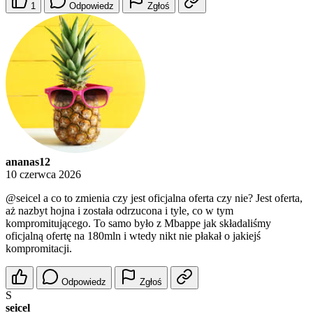
1
Odpowiedz
Zgłoś
ananas12
10 czerwca 2026
@seicel
a co to zmienia czy jest oficjalna oferta czy nie? Jest oferta,
aż nazbyt hojna i została odrzucona i tyle, co w tym
kompromitującego. To samo było z Mbappe jak składaliśmy
oficjalną ofertę na 180mln i wtedy nikt nie płakał o jakiejś
kompromitacji.
Odpowiedz
Zgłoś
S
seicel