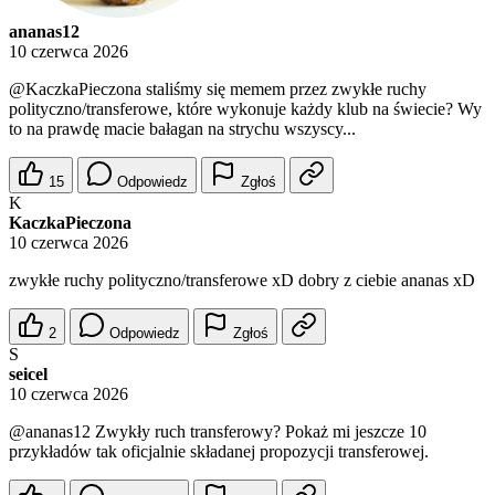
ananas12
10 czerwca 2026
@KaczkaPieczona
staliśmy się memem przez zwykłe ruchy
polityczno/transferowe, które wykonuje każdy klub na świecie? Wy
to na prawdę macie bałagan na strychu wszyscy...
15
Odpowiedz
Zgłoś
K
KaczkaPieczona
10 czerwca 2026
zwykłe ruchy polityczno/transferowe xD dobry z ciebie ananas xD
2
Odpowiedz
Zgłoś
S
seicel
10 czerwca 2026
@ananas12
Zwykły ruch transferowy? Pokaż mi jeszcze 10
przykładów tak oficjalnie składanej propozycji transferowej.