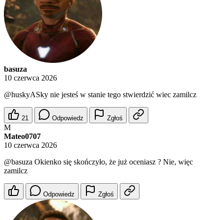
basuza
10 czerwca 2026
@huskyASky
nie jesteś w stanie tego stwierdzić wiec zamilcz
21
Odpowiedz
Zgłoś
M
Mateo0707
10 czerwca 2026
@basuza
Okienko się skończyło, że już oceniasz ? Nie, więc
zamilcz
Odpowiedz
Zgłoś