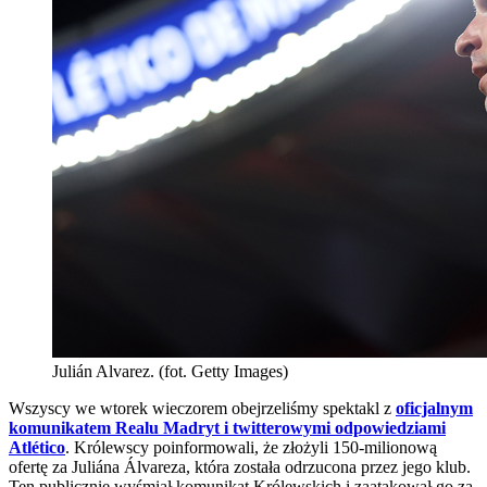
Julián Alvarez. (fot. Getty Images)
Wszyscy we wtorek wieczorem obejrzeliśmy spektakl z
oficjalnym
komunikatem Realu Madryt i twitterowymi odpowiedziami
Atlético
. Królewscy poinformowali, że złożyli 150-milionową
ofertę za Juliána Álvareza, która została odrzucona przez jego klub.
Ten publicznie wyśmiał komunikat Królewskich i zaatakował go za