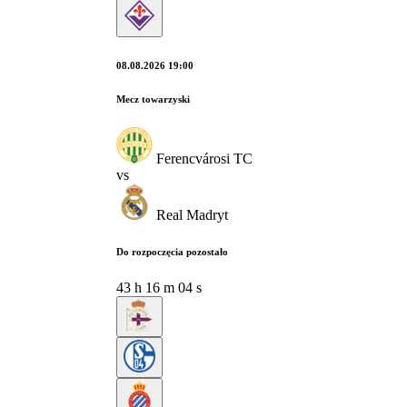
08.08.2026 19:00
Mecz towarzyski
Ferencvárosi TC
vs
Real Madryt
Do rozpoczęcia pozostało
43
h
16
m
03
s