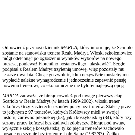
Odpowiedź przynosi dziennik
MARCA
, który informuje, że Scariolo
zostanie na stanowisku trenera Realu Madryt. Włoski szkoleniowiec
mógł odetchnąć po ogłoszeniu wyników wyborów na nowego
prezesa, ponieważ Florentino postanowił go „ułaskawić”. Sergio
podpisał z Realem Madryt trzyletnią umowę, więc pozostały mu
jeszcze dwa lata. Chcąc go zwolnić, klub oczywiście musiałby mu
wypłacić należne wynagrodzenie i jednocześnie zapewnić pensję
nowemu trenerowi, co ekonomicznie nie byłoby najlepszą opcją.
MARCA
zauważa, że biorąc również pod uwagę pierwszy etap
Scariolo w Realu Madryt (w latach 1999-2002), włoski trener
zakończył trzy z czterech sezonów pracy bez trofeów. Stał się przez
to jedynym z 97 trenerów, których Królewscy mieli w swojej
historii, zarówno piłkarskiej (63), jak i koszykarskiej (34), który trzy
sezony pracy kończył bez żadnych zdobyczy. Biorąc pod uwagę
wyłącznie sekcję koszykarską, tylko pięciu trenerów zachowało
posadę po sezonie bez trofeum: Lolo Sainz (1982/83), Željko