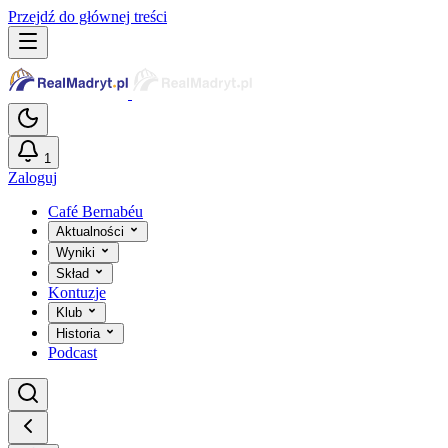
Przejdź do głównej treści
1
Zaloguj
Café Bernabéu
Aktualności
Wyniki
Skład
Kontuzje
Klub
Historia
Podcast