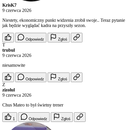
KrisK7
9 czerwca 2026
Niestety, ekonomiczny punkt widzenia zrobił swoje.. Teraz pytanie
jak będzie wyglądać kadra na przyszły sezon.
Odpowiedz
Zgłoś
T
trubul
9 czerwca 2026
niesamowite
Odpowiedz
Zgłoś
Z
zizolul
9 czerwca 2026
Chus Mateo to był świetny trener
1
Odpowiedz
Zgłoś