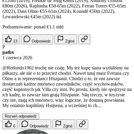
€120m (2019), Frenkie de Jong €86m (2019), Anthony Gordon
€80m (2026), Raphinha €58-65m (2022), Ferran Torres €55-65m
(2022), Dani Olmo €55-61m (2024), Koundé €50m (2022),
Lewandowski €45m (2022) itd.
Podsumowanie: ponad €1,1 mld​​​​​​​​​​​​​​​​​​​​​​​​​​​​​​​​​​​​​​​​​​​​​​​​​​
13
Odpowiedz
Zgłoś
P
patbx
1 czerwca 2026
@Redondo1902
trochę nie czaję. My też kupę siana wydaliśmy na
piłkarzy, ale nie o to przecież chodzi. Nawet tutaj masz Ferrana czy
Olmo a to reprezentanci Hiszpanii. Chodzi o to, że oni zawsze
dostarczali kadrze mnóstwo zawodników, część wychowanków,
część kupionych jak Villa czy inni. Po prostu, kiedy nie spojrzysz na
ich kadrę, to zawsze tam grają Hiszpanie. Siłą rzeczy, w kryzysie
czy nie, mają ich mnóstwo, więc logiczne, że dostaną powołania.
My ostatnio kupiliśmy Huijsena, a wcześniej to ch...
Rozwiń odpowiedź
6
Odpowiedz
Zgłoś