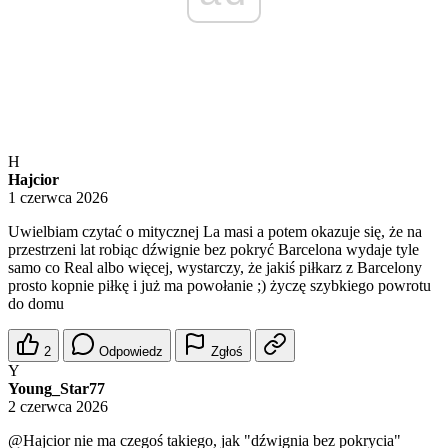
H
Hajcior
1 czerwca 2026
Uwielbiam czytać o mitycznej La masi a potem okazuje się, że na
przestrzeni lat robiąc dźwignie bez pokryć Barcelona wydaje tyle
samo co Real albo więcej, wystarczy, że jakiś piłkarz z Barcelony
prosto kopnie piłkę i już ma powołanie ;) życzę szybkiego powrotu
do domu
2
Odpowiedz
Zgłoś
Y
Young_Star77
2 czerwca 2026
@Hajcior
nie ma czegoś takiego, jak "dźwignia bez pokrycia"