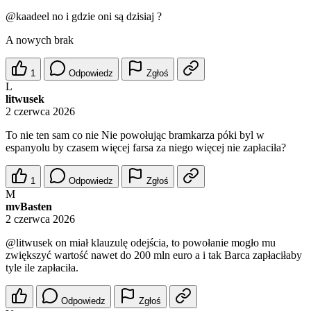
@kaadeel
no i gdzie oni są dzisiaj ?
A nowych brak
1
Odpowiedz
Zgłoś
L
litwusek
2 czerwca 2026
To nie ten sam co nie Nie powołując bramkarza póki byl w
espanyolu by czasem więcej farsa za niego więcej nie zapłaciła?
1
Odpowiedz
Zgłoś
M
mvBasten
2 czerwca 2026
@litwusek
on miał klauzulę odejścia, to powołanie mogło mu
zwiększyć wartość nawet do 200 mln euro a i tak Barca zapłaciłaby
tyle ile zapłaciła.
Odpowiedz
Zgłoś