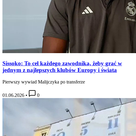
Sissoko: To cel każdego zawodnika, żeby grać w
jednym z najlepszych klubów Europy i świata
Pierwszy wywiad Malijczyka po transferze
01.06.2026
•
0