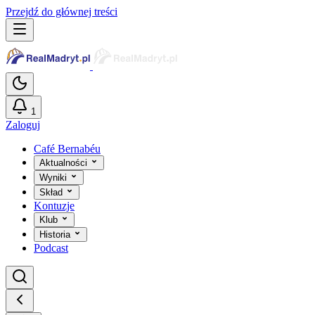
Przejdź do głównej treści
1
Zaloguj
Café Bernabéu
Aktualności
Wyniki
Skład
Kontuzje
Klub
Historia
Podcast