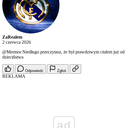
ZaRealem
2 czerwca 2026
@Mermor
Niedługo przeczytasz, że był prawdziwym ciulem już od
dzieciństwa
Odpowiedz
Zgłoś
REKLAMA
ad