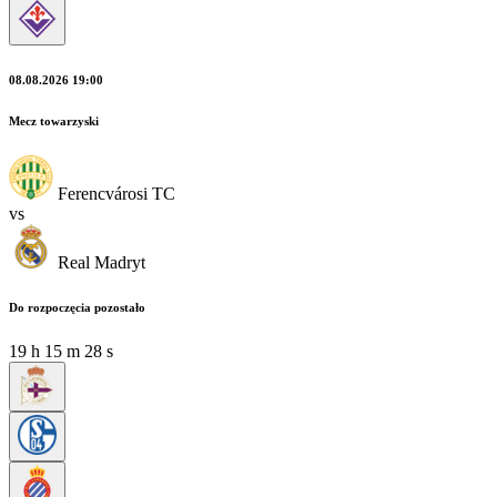
08.08.2026 19:00
Mecz towarzyski
Ferencvárosi TC
vs
Real Madryt
Do rozpoczęcia pozostało
19
h
15
m
26
s