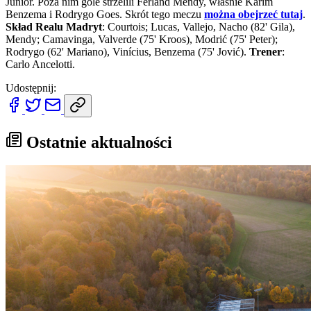
Júnior. Poza nim gole strzelili Ferland Mendy, właśnie Karim
Benzema i Rodrygo Goes. Skrót tego meczu
można obejrzeć tutaj
.
Skład Realu Madryt
: Courtois; Lucas, Vallejo, Nacho (82' Gila),
Mendy; Camavinga, Valverde (75' Kroos), Modrić (75' Peter);
Rodrygo (62' Mariano), Vinícius, Benzema (75' Jović).
Trener
:
Carlo Ancelotti.
Udostępnij:
Ostatnie aktualności