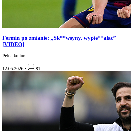
Fermín po zmianie: „Sk**wsyny, wypie**alać”
[VIDEO]
Pełna kultura
12.05.2026
•
81