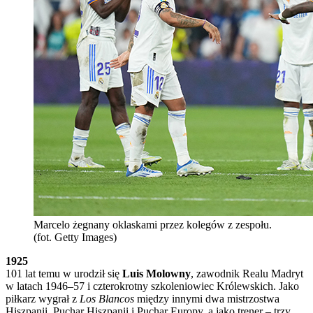
Marcelo żegnany oklaskami przez kolegów z zespołu.
(fot. Getty Images)
1925
101 lat temu w urodził się
Luis Molowny
, zawodnik Realu Madryt
w latach 1946–57 i czterokrotny szkoleniowiec Królewskich. Jako
piłkarz wygrał z
Los Blancos
między innymi dwa mistrzostwa
Hiszpanii, Puchar Hiszpanii i Puchar Europy, a jako trener – trzy