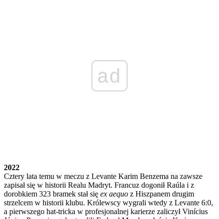
ad
2022
Cztery lata temu w meczu z Levante Karim Benzema na zawsze
zapisał się w historii Realu Madryt. Francuz dogonił Raúla i z
dorobkiem 323 bramek stał się
ex aequo
z Hiszpanem drugim
strzelcem w historii klubu. Królewscy wygrali wtedy z Levante 6:0,
a pierwszego hat-tricka w profesjonalnej karierze zaliczył Vinícius