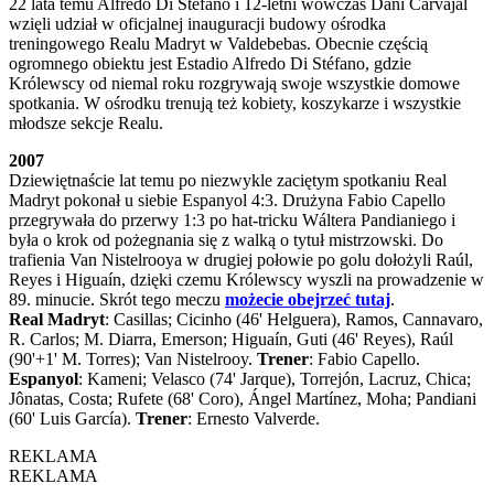
22 lata temu Alfredo Di Stéfano i 12-letni wówczas Dani Carvajal
wzięli udział w oficjalnej inauguracji budowy ośrodka
treningowego Realu Madryt w Valdebebas. Obecnie częścią
ogromnego obiektu jest Estadio Alfredo Di Stéfano, gdzie
Królewscy od niemal roku rozgrywają swoje wszystkie domowe
spotkania. W ośrodku trenują też kobiety, koszykarze i wszystkie
młodsze sekcje Realu.
2007
Dziewiętnaście lat temu po niezwykle zaciętym spotkaniu Real
Madryt pokonał u siebie Espanyol 4:3. Drużyna Fabio Capello
przegrywała do przerwy 1:3 po hat-tricku Wáltera Pandianiego i
była o krok od pożegnania się z walką o tytuł mistrzowski. Do
trafienia Van Nistelrooya w drugiej połowie po golu dołożyli Raúl,
Reyes i Higuaín, dzięki czemu Królewscy wyszli na prowadzenie w
89. minucie. Skrót tego meczu
możecie obejrzeć tutaj
.
Real Madryt
: Casillas; Cicinho (46' Helguera), Ramos, Cannavaro,
R. Carlos; M. Diarra, Emerson; Higuaín, Guti (46' Reyes), Raúl
(90'+1' M. Torres); Van Nistelrooy.
Trener
: Fabio Capello.
Espanyol
: Kameni; Velasco (74' Jarque), Torrejón, Lacruz, Chica;
Jônatas, Costa; Rufete (68' Coro), Ángel Martínez, Moha; Pandiani
(60' Luis García).
Trener
: Ernesto Valverde.
REKLAMA
REKLAMA