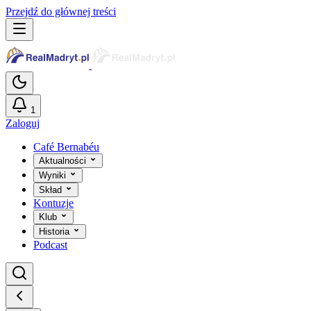
Przejdź do głównej treści
1
Zaloguj
Café Bernabéu
Aktualności
Wyniki
Skład
Kontuzje
Klub
Historia
Podcast