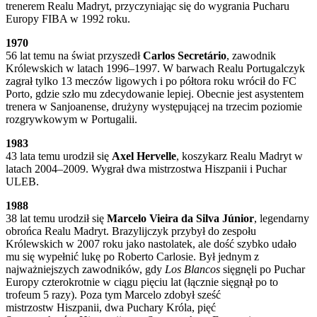
trenerem Realu Madryt, przyczyniając się do wygrania Pucharu
Europy FIBA w 1992 roku.
1970
56 lat temu na świat przyszedł
Carlos Secretário
, zawodnik
Królewskich w latach 1996–1997. W barwach Realu Portugalczyk
zagrał tylko 13 meczów ligowych i po półtora roku wrócił do FC
Porto, gdzie szło mu zdecydowanie lepiej. Obecnie jest asystentem
trenera w Sanjoanense, drużyny występującej na trzecim poziomie
rozgrywkowym w Portugalii.
1983
43 lata temu urodził się
Axel Hervelle
, koszykarz Realu Madryt w
latach 2004–2009. Wygrał dwa mistrzostwa Hiszpanii i Puchar
ULEB.
1988
38 lat temu urodził się
Marcelo Vieira da Silva Júnior
, legendarny
obrońca Realu Madryt. Brazylijczyk przybył do zespołu
Królewskich w 2007 roku jako nastolatek, ale dość szybko udało
mu się wypełnić lukę po Roberto Carlosie. Był jednym z
najważniejszych zawodników, gdy
Los Blancos
sięgnęli po Puchar
Europy czterokrotnie w ciągu pięciu lat (łącznie sięgnął po to
trofeum 5 razy). Poza tym Marcelo zdobył sześć
mistrzostw Hiszpanii, dwa Puchary Króla, pięć