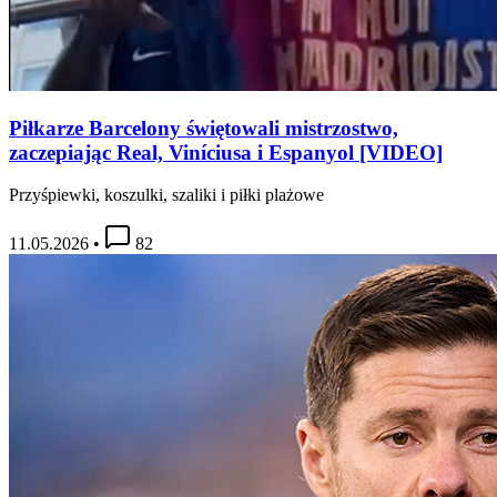
Piłkarze Barcelony świętowali mistrzostwo,
zaczepiając Real, Viníciusa i Espanyol [VIDEO]
Przyśpiewki, koszulki, szaliki i piłki plażowe
11.05.2026
•
82