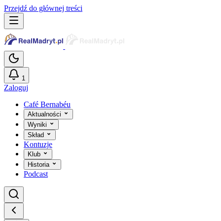
Przejdź do głównej treści
1
Zaloguj
Café Bernabéu
Aktualności
Wyniki
Skład
Kontuzje
Klub
Historia
Podcast