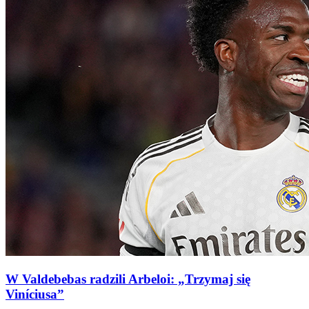
W Valdebebas radzili Arbeloi: „Trzymaj się
Viníciusa”