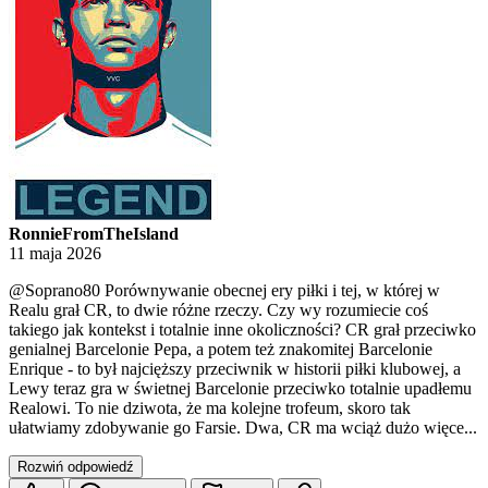
RonnieFromTheIsland
11 maja 2026
@Soprano80
Porównywanie obecnej ery piłki i tej, w której w
Realu grał CR, to dwie różne rzeczy. Czy wy rozumiecie coś
takiego jak kontekst i totalnie inne okoliczności? CR grał przeciwko
genialnej Barcelonie Pepa, a potem też znakomitej Barcelonie
Enrique - to był najcięższy przeciwnik w historii piłki klubowej, a
Lewy teraz gra w świetnej Barcelonie przeciwko totalnie upadłemu
Realowi. To nie dziwota, że ma kolejne trofeum, skoro tak
ułatwiamy zdobywanie go Farsie. Dwa, CR ma wciąż dużo więce...
Rozwiń odpowiedź