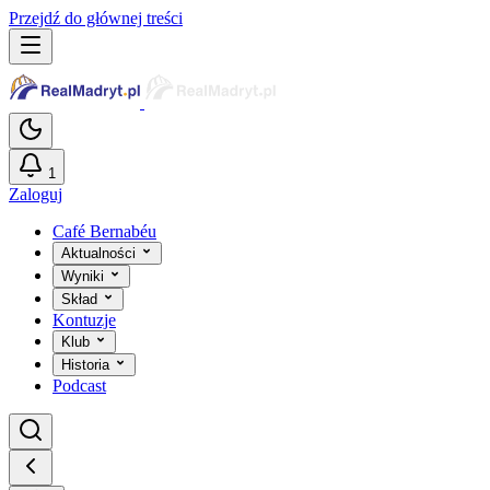
Przejdź do głównej treści
1
Zaloguj
Café Bernabéu
Aktualności
Wyniki
Skład
Kontuzje
Klub
Historia
Podcast