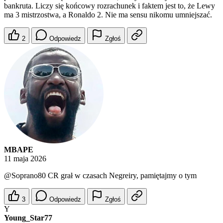
bankruta. Liczy się końcowy rozrachunek i faktem jest to, że Lewy
ma 3 mistrzostwa, a Ronaldo 2. Nie ma sensu nikomu umniejszać.
2
Odpowiedz
Zgłoś
MBAPE
11 maja 2026
@Soprano80
CR grał w czasach Negreiry, pamiętajmy o tym
3
Odpowiedz
Zgłoś
Y
Young_Star77