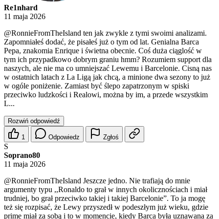
Re1nhard
11 maja 2026
@RonnieFromTheIsland
ten jak zwykle z tymi swoimi analizami.
Zapomniałeś dodać, że pisałeś już o tym od lat. Genialna Barca
Pepa, znakomia Enrique i świetna obecnie. Coś duża ciąglość w
tym ich przypadkowo dobrym graniu hmm? Rozumiem support dla
naszych, ale nie ma co umniejszać Lewemu i Barcelonie. Cisną nas
w ostatnich latach z La Ligą jak chcą, a minione dwa sezony to już
w ogóle poniżenie. Zamiast być ślepo zapatrzonym w spiski
przeciwko ludzkości i Realowi, można by im, a przede wszystkim
L...
Rozwiń odpowiedź
1
Odpowiedz
Zgłoś
S
Soprano80
11 maja 2026
@RonnieFromTheIsland
Jeszcze jedno. Nie trafiają do mnie
argumenty typu ,,Ronaldo to grał w innych okolicznościach i miał
trudniej, bo grał przeciwko takiej i takiej Barcelonie”. To ja mogę
też się rozpisać, że Lewy przyszedł w podeszłym już wieku, gdzie
prime miał za sobą i to w momencie, kiedy Barca była uznawana za