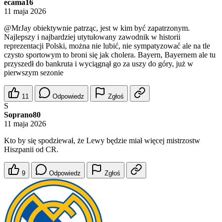
ecama16
11 maja 2026
@MrJay
obiektywnie patrząc, jest w kim być zapatrzonym.
Najlepszy i najbardziej utytułowany zawodnik w historii
reprezentacji Polski, można nie lubić, nie sympatyzować ale na tle
czysto sportowym to broni się jak cholera. Bayern, Bayernem ale tu
przyszedł do bankruta i wyciągnął go za uszy do góry, już w
pierwszym sezonie
11
Odpowiedz
Zgłoś
S
Soprano80
11 maja 2026
Kto by się spodziewał, że Lewy będzie miał więcej mistrzostw
Hiszpanii od CR.
9
Odpowiedz
Zgłoś