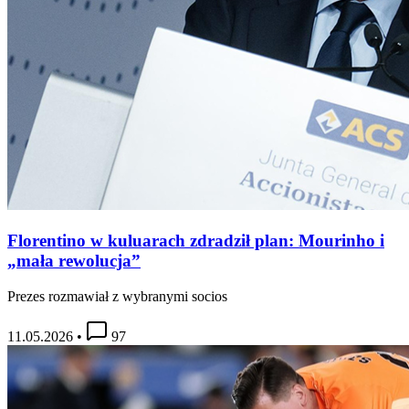
Florentino w kuluarach zdradził plan: Mourinho i
„mała rewolucja”
Prezes rozmawiał z wybranymi socios
11.05.2026
•
97