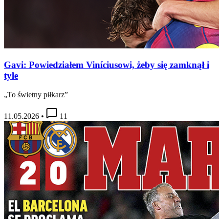
Gavi: Powiedziałem Viníciusowi, żeby się zamknął i
tyle
„To świetny piłkarz”
11.05.2026
•
11