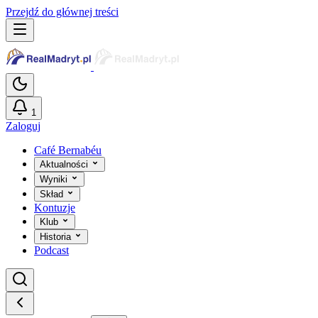
Przejdź do głównej treści
1
Zaloguj
Café Bernabéu
Aktualności
Wyniki
Skład
Kontuzje
Klub
Historia
Podcast