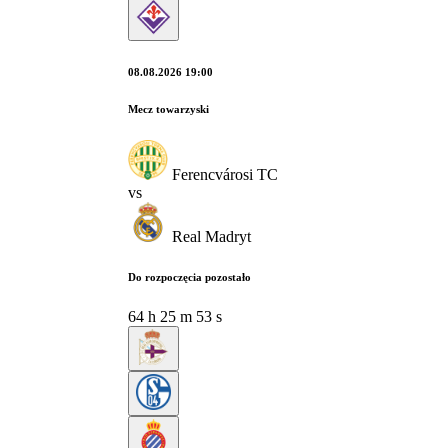
08.08.2026 19:00
Mecz towarzyski
Ferencvárosi TC
vs
Real Madryt
Do rozpoczęcia pozostało
64
h
25
m
51
s