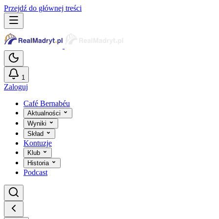
Przejdź do głównej treści
1
Zaloguj
Café Bernabéu
Aktualności
Wyniki
Skład
Kontuzje
Klub
Historia
Podcast