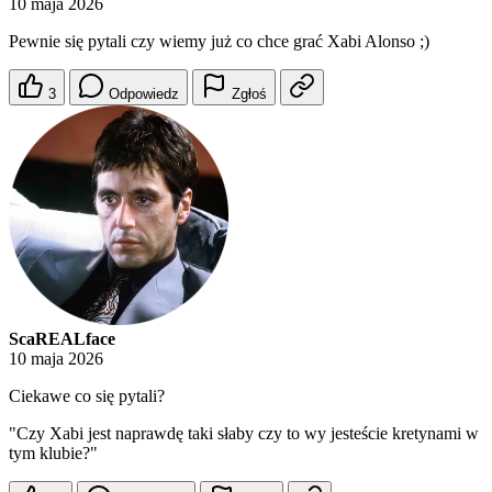
10 maja 2026
Pewnie się pytali czy wiemy już co chce grać Xabi Alonso ;)
3
Odpowiedz
Zgłoś
ScaREALface
10 maja 2026
Ciekawe co się pytali?
"Czy Xabi jest naprawdę taki słaby czy to wy jesteście kretynami w
tym klubie?"