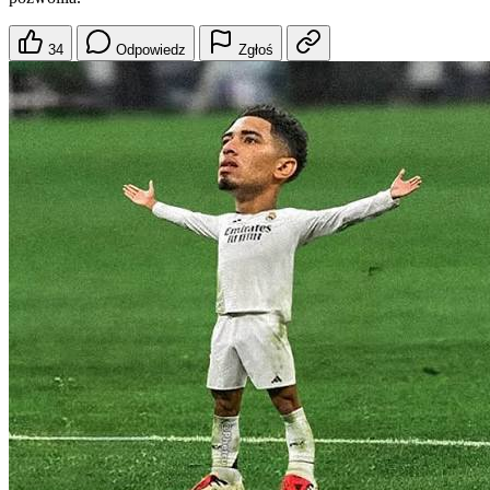
34
Odpowiedz
Zgłoś