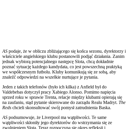
AS
podaje, że w obliczu zbliżającego się końca sezonu, dyrektorzy i
właściciele angielskiego klubu postanowili podjąć działania. Zanim
jednak wybiorą potencjalnego następcę Slota, chcą dokładnie
poznać sytuację każdego kandydata, co jest powszechną praktyką
we współczesnym futbolu. Kluby komunikują się ze sobą, aby
znaleźć odpowiedzi na wszelkie nurtujące je pytania.
Jeden z takich telefonów (było ich kilka) z Anfield był do
Valdebebas dotyczył pracy Xabiego Alonso. Pomimo napięcia
sprzed roku w sprawie Trenta, relacje między klubami opierają się
na zaufaniu, stąd pytanie skierowane do zarządu Realu Madryt.
The
Reds
chcieli skonsultować swój pomysł zatrudnienia Baska.
AS
podsumowuje, że Liverpool ma wątpliwości. Te same
wątpliwości skłoniły jego dyrektorów do wstrzymania się ze
zwolnieniem Slota. Teraz rozpoczyna się okres refleksji i