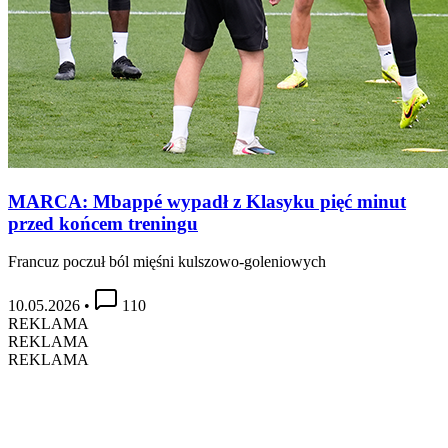
MARCA: Mbappé wypadł z Klasyku pięć minut
przed końcem treningu
Francuz poczuł ból mięśni kulszowo-goleniowych
10.05.2026
•
110
REKLAMA
REKLAMA
REKLAMA