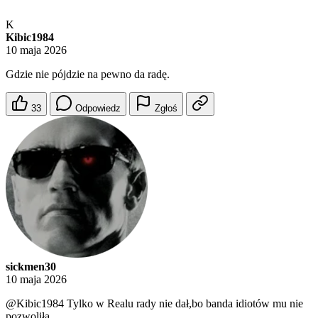
K
Kibic1984
10 maja 2026
Gdzie nie pójdzie na pewno da radę.
33
Odpowiedz
Zgłoś
sickmen30
10 maja 2026
@Kibic1984
Tylko w Realu rady nie dał,bo banda idiotów mu nie
pozwoliła.