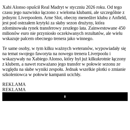
Xabi Alonso opuścił Real Madryt w styczniu 2026 roku. Od tego
czasu jego nazwisko łączono z wieloma klubami, ale szczególnie z
jednym: Liverpoolem. Arne Slot, obecny menedżer klubu z Anfield,
jest pod ostrzałem krytyki za słaby sezon drużyny, która
zdominowała rynek transferowy zeszłego lata. Zainwestowane 450
milionów euro nie przyniosło oczekiwanych rezultatów, ale wielu
wskazuje palcem obecnego trenera jako winnego.
Te same osoby, w tym kilku ważnych weteranów, wypowiadały się
na temat swojego faworyta na nowego trenera Liverpoolu i
wskazywały na Xabiego Alonso, który był już kilkukrotnie łączony
z klubem, a nawet rozważano jego transfer w połowie sezonu ze
względu na słabe wyniki zespołu. Jednak wszelkie plotki o zmianie
szkoleniowca w połowie kampanii ucichły.
REKLAMA
REKLAMA
Play