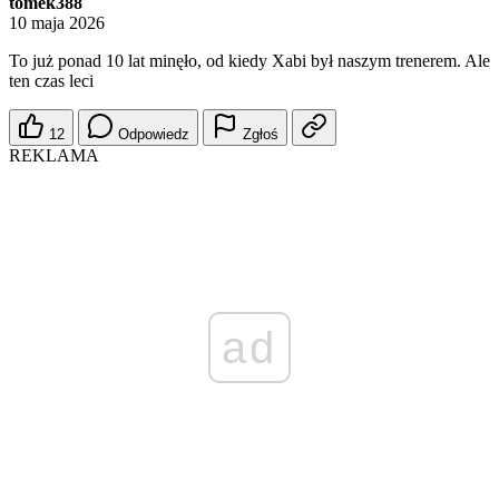
tomek388
10 maja 2026
To już ponad 10 lat minęło, od kiedy Xabi był naszym trenerem. Ale
ten czas leci
12
Odpowiedz
Zgłoś
REKLAMA
ad