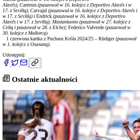
Alavés),
Carrer
a
s
(pauzował w 16. kolejce z Deportivo Alavés i w
17. z Sevillą)
, Carvajal
(pauzował w 16. kolejce z Deportivo Alavés i
w 17. z Sevillą)
i Endrick
(pauzował w 16. kolejce z Deportivo
Alavés i w 17. z Sevillą); Mastantuono (pauzował w 27. kolejce z
Celtą i pauzował w 28. z Elche);
Federico Valverde (
pauzował w
30. kolejce z Mallorcą
)
1 czerwona kartka z Pucharu Króla 2024/25 – Rüdiger
(pauzował
w 1. kolejce z Osasuną).
Udostępnij:
Ostatnie aktualności