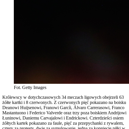
Fot. Getty Images
Królewscy w dotychczasowych 34 meczach ligowych obejrzeli 63
żółte kartki i 8 czerwonych. Z czerwonych pięć pokazano na boisku
Deanowi Huijsenowi, Franowi Garcíi, Álvaro Carrerasowi, Franco
Mastantuono i Federico Valverde oraz trzy poza boiskiem Andrijowi
Łuninowi, Daniemu Carvajalowi i Endrickowi. Czterdzieści osiem
żółtych kartek pokazano za faule, pięć za przepychanki z rywalem,
cztery za protesty, dwie za symulowanie, jedną za kopnięcie piłki w