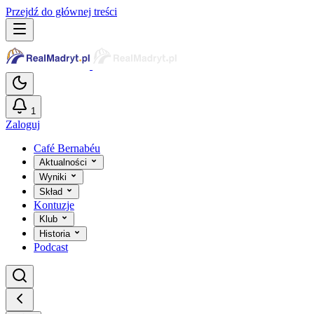
Przejdź do głównej treści
1
Zaloguj
Café Bernabéu
Aktualności
Wyniki
Skład
Kontuzje
Klub
Historia
Podcast