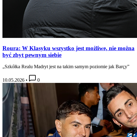
Roura: W Klasyku wszystko jest możliwe, nie można
być zbyt pewnym siebie
„Szkółka Realu Madryt jest na takim samym poziomie jak Barçy”
10.05.2026
•
0