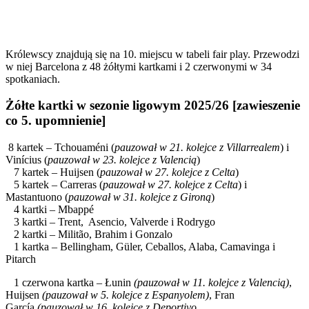
Królewscy znajdują się na 10. miejscu w tabeli fair play. Przewodzi
w niej Barcelona z 48 żółtymi kartkami i 2 czerwonymi w 34
spotkaniach.
Żółte kartki w sezonie ligowym 2025/26 [zawieszenie
co 5. upomnienie]
8 kartek – Tchouaméni (
pauzował w 21. kolejce z Villarrealem
) i
Vinícius (
pauzował w 23. kolejce z Valencią
)
7 kartek – Huijsen (
pauzował w 27. kolejce z Celta
)
5 kartek – Carreras (
pauzował w 27. kolejce z Celta
) i
Mastantuono (
pauzował w 31. kolejce z Gironą
)
4 kartki – Mbappé
3 kartki – Trent, Asencio, Valverde i Rodrygo
2 kartki – Militão, Brahim i Gonzalo
1 kartka – Bellingham, Güler, Ceballos, Alaba, Camavinga i
Pitarch
1 czerwona kartka – Łunin
(pauzował w 11. kolejce z Valencią)
,
Huijsen
(pauzował w 5. kolejce z Espanyolem)
, Fran
García
(pauzował w 16. kolejce z Deportivo