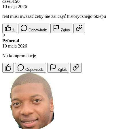
case5150
10 maja 2026
real musi uważać żeby nie zaliczyć historycznego oklepu
1
Odpowiedz
Zgłoś
P
Pzfornal
10 maja 2026
Na kompromitację
Odpowiedz
Zgłoś