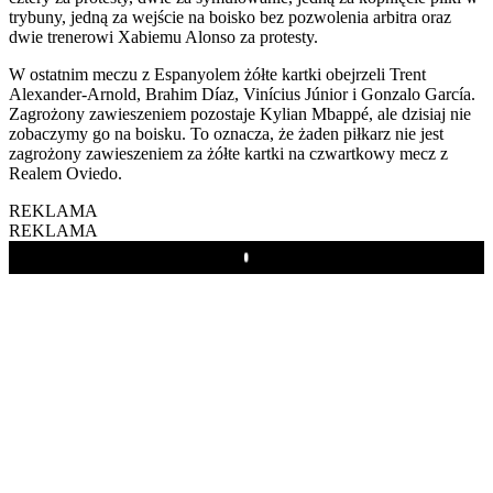
trybuny, jedną za wejście na boisko bez pozwolenia arbitra oraz
dwie trenerowi Xabiemu Alonso za protesty.
W ostatnim meczu z Espanyolem żółte kartki obejrzeli Trent
Alexander-Arnold, Brahim Díaz, Vinícius Júnior i Gonzalo García.
Zagrożony zawieszeniem pozostaje Kylian Mbappé, ale dzisiaj nie
zobaczymy go na boisku. To oznacza, że żaden piłkarz nie jest
zagrożony zawieszeniem za żółte kartki na czwartkowy mecz z
Realem Oviedo.
REKLAMA
REKLAMA
Play