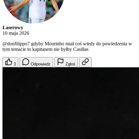
Laserowy
10 maja 2026
@donfilippo7
gdyby Mourinho miał coś wtedy do powiedzenia w
tym temacie to kapitanem nie byłby Casillas
3
Odpowiedz
Zgłoś