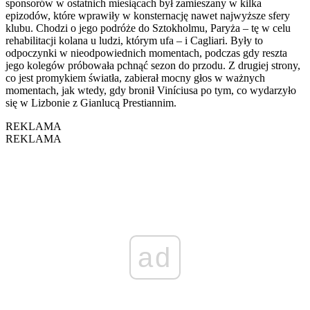
sponsorów w ostatnich miesiącach był zamieszany w kilka
epizodów, które wprawiły w konsternację nawet najwyższe sfery
klubu. Chodzi o jego podróże do Sztokholmu, Paryża – tę w celu
rehabilitacji kolana u ludzi, którym ufa – i Cagliari. Były to
odpoczynki w nieodpowiednich momentach, podczas gdy reszta
jego kolegów próbowała pchnąć sezon do przodu. Z drugiej strony,
co jest promykiem światła, zabierał mocny głos w ważnych
momentach, jak wtedy, gdy bronił Viníciusa po tym, co wydarzyło
się w Lizbonie z Gianlucą Prestiannim.
REKLAMA
REKLAMA
ad