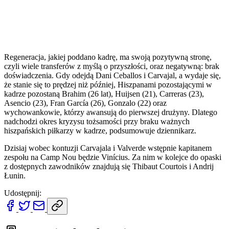
Regeneracja, jakiej poddano kadrę, ma swoją pozytywną stronę,
czyli wiele transferów z myślą o przyszłości, oraz negatywną: brak
doświadczenia. Gdy odejdą Dani Ceballos i Carvajal, a wydaje się,
że stanie się to prędzej niż później, Hiszpanami pozostającymi w
kadrze pozostaną Brahim (26 lat), Huijsen (21), Carreras (23),
Asencio (23), Fran García (26), Gonzalo (22) oraz
wychowankowie, którzy awansują do pierwszej drużyny. Dlatego
nadchodzi okres kryzysu tożsamości przy braku ważnych
hiszpańskich piłkarzy w kadrze, podsumowuje dziennikarz.
Dzisiaj wobec kontuzji Carvajala i Valverde wstępnie kapitanem
zespołu na Camp Nou będzie Vinícius. Za nim w kolejce do opaski
z dostępnych zawodników znajdują się Thibaut Courtois i Andrij
Łunin.
Udostępnij: