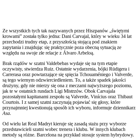
Ze wszystkich tych tak nazywanych przez Hiszpanów „świętymi
krowami” została tylko jedna: Dani Carvajal, który w wieku 34 lat
przechodzi trudny etap, z przyszłością stojącą pod znakiem
zapytania i znajdując się praktycznie poza obecną sytuacją ze
względu na swoje złe relacje z Álvaro Arbeloą.
Brak rządów w szatni Valdebebas wydaje się na tym etapie
oczywisty, stwierdza Ruiz. Ostatnie wydarzenia, bójki Rüdigera i
Carrerasa oraz powtarzające się spięcia Tchouaméniego i Valverde,
są tego wiernym odzwierciedleniem. To, a także spadek jakości
drużyny, gdy nie mierzy się ona z meczami najwyższego poziomu,
jak te w ostatnich rundach Ligi Mistrzów. Obok Carvajala
pozostałymi kapitanami zespołu są Valverde, Vinícius oraz Thibaut
Courtois. I z samej szatni zaczynają pojawiać się głosy, które
przynajmniej kwestionują sposób ich wyboru, informuje dziennikarz
Asa
.
Od wielu lat Real Madryt kieruje się zasadą stażu przy wyborze
przedstawicieli szatni wobec trenera i klubu. W innych klubach
metody są różne. Barcelona na przykład stosuje system hybrydowy.