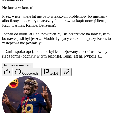
No kurna w koncu!
Przez wiele, wiele lat nie bylo wiekszych problemow bo mielismy
albo ikony albo charyzmatycznych liderow za kapitanow (Hierro,
Raul, Casillas, Ramos, Benzema).
Jednak od kilku lat Real powinien byl sie przerzucic na inny system
bo nawet jesli byl jeszcze Modric (grajacy coraz mniej) czy Kroos to
zastepstwa nie powalaly:
- Dani - spoko opcja o ile nie byl kontuzjowany albo sfrustrowany
slaba forma (odchyly w tym sezonie). Teraz jest na wylocie a...
Rozwiń komentarz
Odpowiedz
Zgłoś