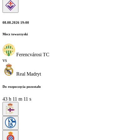
08.08.2026 19:00
Mecz towarzyski
Ferencvárosi TC
vs
Real Madryt
Do rozpoczęcia pozostało
43
h
11
m
09
s