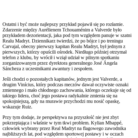
Ostatni i być może najlepszy przykład pojawił się po rozłamie.
Zdarzenie między Aurélienem Tchouaménim a Valverde było
przykładem dezorientacji, jaka pod tym względem panuje w szatni
Realu Madryt. Dziennikarz twierdzi, że po bójce i po treningu
Carvajal, obecny pierwszy kapitan Realu Madryt, był jednym z
pierwszych, którzy opuścili ośrodek. Niedługo później otrzymał
telefon z klubu, by wrócił i wziął udział w pilnym spotkaniu
zorganizowanym przez dyrektora generalnego José Ángela
Sáncheza z uczestnikami awantury i zespołem.
Jeśli chodzi o pozostałych kapitanów, jednym jest Valverde, a
drugim Vinícius, który podczas meczów dawał oczywiste oznaki
zmiennego i mało chłodnego zachowania, którego oczekuje się od
takiego lidera, choć jego postawa radykalnie zmienia się na
spokojniejszą, gdy na murawie przychodzi mu nosić opaskę,
wskazuje Ruiz.
Przy tym dodaje, że perspektywa na przyszłość nie jest zbyt
pokrzepiająca i właśnie w tym tkwi problem. Kylian Mbappé,
człowiek wybrany przez Real Madryt na flagowego zawodnika
najbliższych lat, pod względem sportowej postawy i w oczach