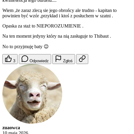
kwintesencja tego burdelu....
Wiem ,że zaraz zlecą sie jego obrońcy ale trudno - kapitan to
powinien być wzór ,przykład i ktoś z posłuchem w szatni .
Opaska za staż to NIEPOROZUMIENIE .
Na ten moment jedyny który na nią zasługuje to Thibaut .
No to przyjmuję baty 😉
3
Odpowiedz
Zgłoś
zuaowca
10 maja 2026