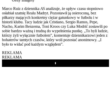
Getty Images)
Marco Ruiz z dziennika
AS
analizuje, że upływ czasu stopniowo
osłabiał szatnię Realu Madryt. Pozostawił ją osieroconą, bez
piłkarzy mających konkretny ciężar gatunkowy w futbolu i w
historii klubu. Tacy ludzie jak Cristiano, Sergio Ramos, Pepe,
Nacho, Karim Benzema, Toni Kroos czy Luka Modrić zostawili po
sobie bardzo ważną i trudną do wypełnienia pustkę. „To byli ludzie,
którzy żyli wyłącznie futbolem”, komentuje dziennikarzowi jeden z
bohaterów tamtych czasów, który woli pozostać anonimowy. „I
było to widać pod każdym względem”.
REKLAMA
REKLAMA
Play