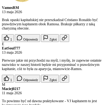
VamosRM
13 maja 2026
Brak opaski kapitańskiej nie przeszkadzał Cristiano Ronaldo być
prawdziwym kapitanem obok Ramosa. Brakuje piłkarzy z taką
charyzmą obecnie.
1
Odpowiedz
Zgłoś
E
EatSoul777
13 maja 2026
Pierwsze jakie mi przychodzi na myśl, i myślę, że zapewne ostatnie
nazwisko w naszej historii będzie mi przypominać o prawdziwym
kapitanie, cóż to była za aparycja, mianowicie-Ramos.
1
Odpowiedz
Zgłoś
M
Maciej0217
11 maja 2026
To powinno być od dawna praktykowane - VJ kapitanem to jest