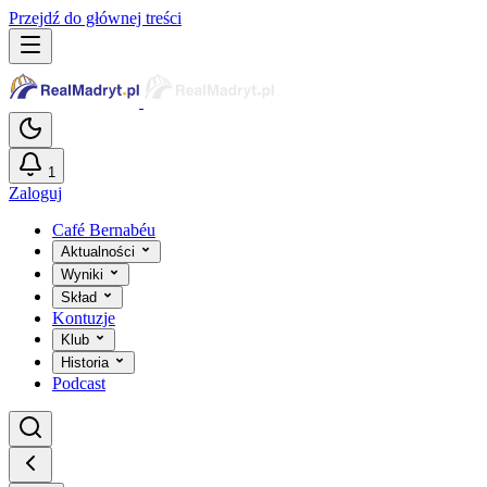
Przejdź do głównej treści
1
Zaloguj
Café Bernabéu
Aktualności
Wyniki
Skład
Kontuzje
Klub
Historia
Podcast