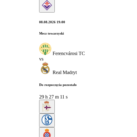
08.08.2026 19:00
Mecz towarzyski
Ferencvárosi TC
vs
Real Madryt
Do rozpoczęcia pozostało
29
h
27
m
10
s