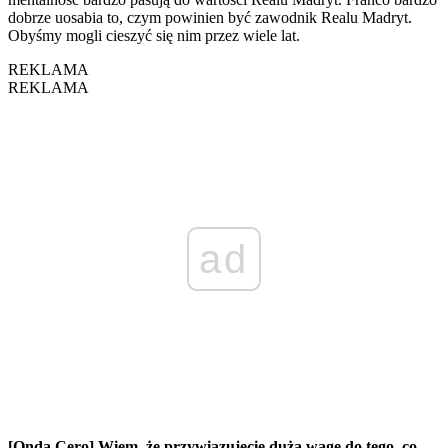
dobrze uosabia to, czym powinien być zawodnik Realu Madryt.
Obyśmy mogli cieszyć się nim przez wiele lat.
REKLAMA
REKLAMA
ad
[Onda Cero] Wiem, że przywiązujecie dużą wagę do tego, co