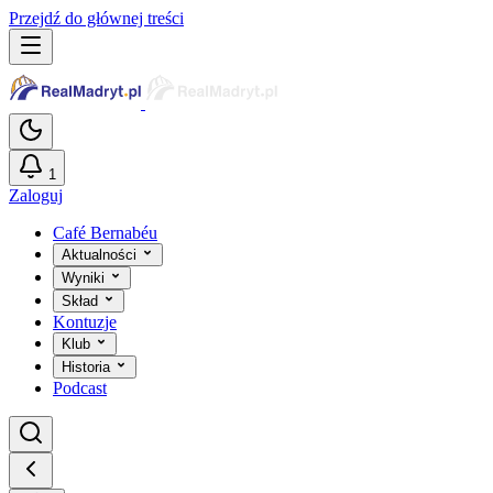
Przejdź do głównej treści
1
Zaloguj
Café Bernabéu
Aktualności
Wyniki
Skład
Kontuzje
Klub
Historia
Podcast