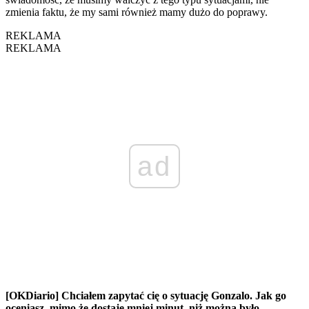
zmienia faktu, że my sami również mamy dużo do poprawy.
REKLAMA
REKLAMA
ad
[OKDiario] Chciałem zapytać cię o sytuację Gonzalo. Jak go
oceniasz, mimo że dostaje mniej minut, niż można było