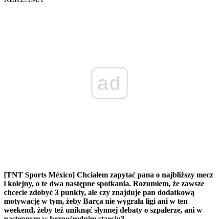
ad
[TNT Sports México] Chciałem zapytać pana o najbliższy mecz
i kolejny, o te dwa następne spotkania. Rozumiem, że zawsze
chcecie zdobyć 3 punkty, ale czy znajduje pan dodatkową
motywację w tym, żeby Barça nie wygrała ligi ani w ten
weekend, żeby też uniknąć słynnej debaty o szpalerze, ani w
następnym w bezpośrednim starciu?