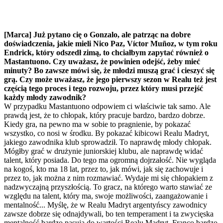
[Marca] Już pytano cię o Gonzalo, ale patrząc na dobre
doświadczenia, jakie mieli Nico Paz, Víctor Muñoz, w tym roku
Endrick, który odszedł zimą, to chciałbym zapytać również o
Mastantuono. Czy uważasz, że powinien odejść, żeby mieć
minuty? Bo zawsze mówi się, że młodzi muszą grać i cieszyć się
grą. Czy może uważasz, że jego pierwszy sezon w Realu też jest
częścią tego proces i tego rozwoju, przez który musi przejść
każdy młody zawodnik?
W przypadku Mastantuono odpowiem ci właściwie tak samo. Ale
prawdą jest, że to chłopak, który pracuje bardzo, bardzo dobrze.
Kiedy gra, na pewno ma w sobie to pragnienie, by pokazać
wszystko, co nosi w środku. By pokazać kibicowi Realu Madryt,
jakiego zawodnika klub sprowadził. To naprawdę młody chłopak.
Mógłby grać w drużynie juniorskiej klubu, ale naprawdę widać
talent, który posiada. Do tego ma ogromną dojrzałość. Nie wygląda
na kogoś, kto ma 18 lat, przez to, jak mówi, jak się zachowuje i
przez to, jak można z nim rozmawiać. Wydaje mi się chłopakiem z
nadzwyczajną przyszłością. To gracz, na którego warto stawiać ze
względu na talent, który ma, swoje możliwości, zaangażowanie i
mentalność... Myślę, że w Realu Madryt argentyńscy zawodnicy
zawsze dobrze się odnajdywali, bo ten temperament i ta zwycięska
mentalność bardzo pasują do wartości Realu Madryt. Franco bardzo