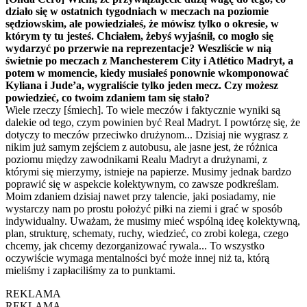
działo się w ostatnich tygodniach w meczach na poziomie
sędziowskim, ale powiedziałeś, że mówisz tylko o okresie, w
którym ty tu jesteś. Chciałem, żebyś wyjaśnił, co mogło się
wydarzyć po przerwie na reprezentacje? Weszliście w nią
świetnie po meczach z Manchesterem City i Atlético Madryt, a
potem w momencie, kiedy musiałeś ponownie wkomponować
Kyliana i Jude’a, wygraliście tylko jeden mecz. Czy możesz
powiedzieć, co twoim zdaniem tam się stało?
Wiele rzeczy [śmiech]. To wiele meczów i faktycznie wyniki są
dalekie od tego, czym powinien być Real Madryt. I powtórzę się, że
dotyczy to meczów przeciwko drużynom... Dzisiaj nie wygrasz z
nikim już samym zejściem z autobusu, ale jasne jest, że różnica
poziomu między zawodnikami Realu Madryt a drużynami, z
którymi się mierzymy, istnieje na papierze. Musimy jednak bardzo
poprawić się w aspekcie kolektywnym, co zawsze podkreślam.
Moim zdaniem dzisiaj nawet przy talencie, jaki posiadamy, nie
wystarczy nam po prostu położyć piłki na ziemi i grać w sposób
indywidualny. Uważam, że musimy mieć wspólną ideę kolektywną,
plan, strukturę, schematy, ruchy, wiedzieć, co zrobi kolega, czego
chcemy, jak chcemy dezorganizować rywala... To wszystko
oczywiście wymaga mentalności być może innej niż ta, którą
mieliśmy i zapłaciliśmy za to punktami.
REKLAMA
REKLAMA