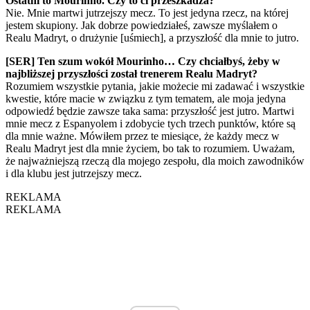
Ostatni to Mourinho. Czy to ci przeszkadza?
Nie. Mnie martwi jutrzejszy mecz. To jest jedyna rzecz, na której
jestem skupiony. Jak dobrze powiedziałeś, zawsze myślałem o
Realu Madryt, o drużynie [uśmiech], a przyszłość dla mnie to jutro.
[SER] Ten szum wokół Mourinho… Czy chciałbyś, żeby w
najbliższej przyszłości został trenerem Realu Madryt?
Rozumiem wszystkie pytania, jakie możecie mi zadawać i wszystkie
kwestie, które macie w związku z tym tematem, ale moja jedyna
odpowiedź będzie zawsze taka sama: przyszłość jest jutro. Martwi
mnie mecz z Espanyolem i zdobycie tych trzech punktów, które są
dla mnie ważne. Mówiłem przez te miesiące, że każdy mecz w
Realu Madryt jest dla mnie życiem, bo tak to rozumiem. Uważam,
że najważniejszą rzeczą dla mojego zespołu, dla moich zawodników
i dla klubu jest jutrzejszy mecz.
REKLAMA
REKLAMA