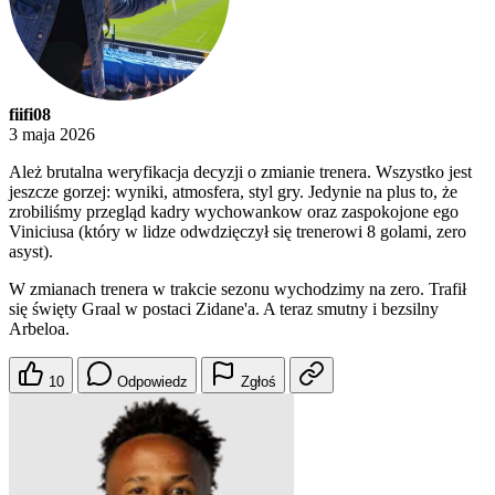
fiifi08
3 maja 2026
Ależ brutalna weryfikacja decyzji o zmianie trenera. Wszystko jest
jeszcze gorzej: wyniki, atmosfera, styl gry. Jedynie na plus to, że
zrobiliśmy przegląd kadry wychowankow oraz zaspokojone ego
Viniciusa (który w lidze odwdzięczył się trenerowi 8 golami, zero
asyst).
W zmianach trenera w trakcie sezonu wychodzimy na zero. Trafił
się święty Graal w postaci Zidane'a. A teraz smutny i bezsilny
Arbeloa.
10
Odpowiedz
Zgłoś