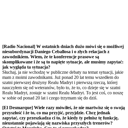
[Radio Nacional] W ostatnich dniach dużo mówi się o możliwej
niesubordynacji Daniego Ceballosa i o złych relacjach z
zawodnikiem. Wiem, że te konferencje prasowe są
skomplikowane i że są to napięte sytuacje, ale musimy zapytać:
jak wygląda ta sytuacja?
Słuchaj, ja nie wchodzę w publiczne debaty na temat sytuacji, jakie
mam z moimi zawodnikami. Już ponad 20 lat temu wszedłem do
szatni pierwszej drużyny Realu Madryt i pierwszą rzeczą, której
nauczyłem się od weteranów, było to, że to, co dzieje się w szatni
Realu Madryt, zostaje w szatni Realu Madryt. To jest coś, co noszę
w sobie od ponad 20 lat i czego trzymam się do dziś.
[El Desmarque] Wiele razy mówiłeś, że nie martwisz się o swoją
przyszłość i że to, co ma przyjść, przyjdzie. Chcę jednak
zapytać, czy przeszkadza ci to, że kiedy ty pełnisz tę funkcję,
nieustannie pojawiają się nazwiska przyszłych trenerów?