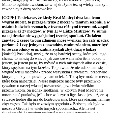
Mimo to ogólnie uważam, że w tej drużynie też są wielcy liderzy i
zawodnicy z dużą osobowością.
[COPE] To ciekawe, że kiedy Real Madryt dwa lata temu
wygrał dublet, to przegrał tylko 2 mecze w tamtym sezonie, a w
ostatnich dwóch sezonach, z trzema różnymi trenerami, zespół
przegrał aż 27 meczów, w tym 11 w Lidze Mistrzów. W sumie
na tej drodze nie wygrał jednej trzeciej spotkań. Chciałem
zapytać, z czego twoim zdaniem może wynikać ten cały spadek
poziomu? I czy jednym z powodów, twoim zdaniem, może być
to, że zawodnicy oraz szatnia zyskali zbyt dużą władzę?
[śmiech] Posłuchaj, myślę, że to są bardziej oceny, które jeśli tego
chcesz, to należą do was. Ja jak zawsze wam mówiłem, odkąd tu
jestem, ja jestem po to, by mówić o tych miesiącach albo o czasie,
który spędzam na tym krześle. To prawda, że nie udało nam się
wygrać wielu meczów - przede wszystkim z rywalami, przeciwko
którym punkty nie powinny nam uciekać. To są być może te mecze,
które bolą najbardziej. Nasze najlepsze mecze były przeciwko
rywalom o naszej własnej tożsamości, przeciwko wielkim
przeciwnikom. Są jednak spotkania, w których Real Madryt nie
może tracić punktów, jeśli chce walczyć o ligę. Jasne jest też, że są
sytuacje trudne dla nas do kontrolowania, które przydarzają nam się
zbyt często. Tak było w zeszłym tygodniu z Betisem, tak było w
meczu z Gironą i w wielu innych spotkaniach... Ale nawet
świadomość, że musimy walczyć z tego typu sytuacjami, nie