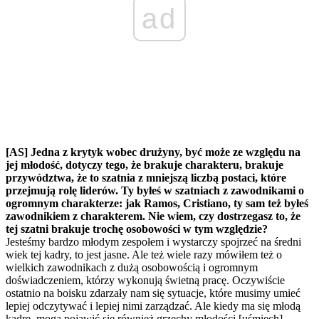
ad
[AS] Jedna z krytyk wobec drużyny, być może ze względu na
jej młodość, dotyczy tego, że brakuje charakteru, brakuje
przywództwa, że to szatnia z mniejszą liczbą postaci, które
przejmują rolę liderów. Ty byłeś w szatniach z zawodnikami o
ogromnym charakterze: jak Ramos, Cristiano, ty sam też byłeś
zawodnikiem z charakterem. Nie wiem, czy dostrzegasz to, że
tej szatni brakuje trochę osobowości w tym względzie?
Jesteśmy bardzo młodym zespołem i wystarczy spojrzeć na średni
wiek tej kadry, to jest jasne. Ale też wiele razy mówiłem też o
wielkich zawodnikach z dużą osobowością i ogromnym
doświadczeniem, którzy wykonują świetną pracę. Oczywiście
ostatnio na boisku zdarzały nam się sytuacje, które musimy umieć
lepiej odczytywać i lepiej nimi zarządzać. Ale kiedy ma się młodą
kadrę, mogą pojawić się również grzechy młodości [uśmiech].