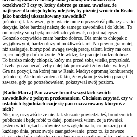
oczekiwać? I czy ty, który dobrze go znasz, uważasz, że
najlepsze dla niego byłoby odejście, by później wrócić do Realu
jako bardziej ukształtowany zawodniki?
[uśmiech] Jak zawsze, gdy pytacie mnie o przyszłość piłkarzy - są to
decyzje, które bardziej należą do samego zawodnika i do klubu. To
oni między sobą będą musieli zdecydować, co jest najlepsze.
Gonzalo oczywiście znam bardzo dobrze. Dla mnie to chłopak z
wyjątkowymi, bardzo dużymi możliwościami. Na pewno gra mniej,
niż zasługuje, biorąc pod uwagę swoją pracę, talent, który ma oraz
to, co mógłby dać drużynie. Ale widzę, że pracuje bardzo dobrze.
To bardzo młody chłopak, który ma przed sobą wielką przyszłość.
Trzeba go zachęcać, żeby dalej tak pracował i żeby dalej walczył.
Gra na pozycji, na której ma w Realu Madryt ogromną konkurencję
[uśmiech]. Ale to nie zmienia faktu, że wykonuje świetną pracę i
zawsze, gdy go potrzebowałem, pokazywał swój poziom.
[Radio Marca] Pan zawsze bronił wszystkich swoich
zawodników z pełnym przekonaniem. Chciałem zapytać, czy w
ostatnich tygodniach czuje się pan rozczarowany którymś z
nich?
Nie, nie, oczywiście że nie. Jak słusznie powiedziałeś, broniłem ich
publicznie i będę robić to dalej, ponieważ wiem, że ja również
jestem w ich rękach - również ze względu na to, co pokazują mi
każdego dnia, przez swoje zaangażowanie, przez to, że zawsze
starają się dać z siebie to, co najlepsze oraz realizować to, nad czym