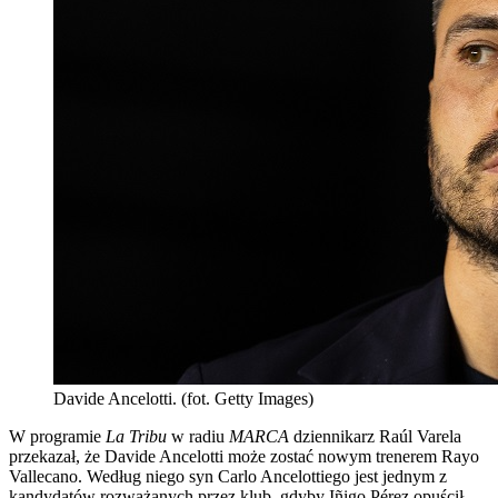
Davide Ancelotti. (fot. Getty Images)
W programie
La Tribu
w radiu
MARCA
dziennikarz Raúl Varela
przekazał, że Davide Ancelotti może zostać nowym trenerem Rayo
Vallecano. Według niego syn Carlo Ancelottiego jest jednym z
kandydatów rozważanych przez klub, gdyby Iñigo Pérez opuścił