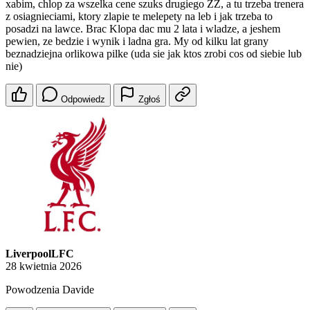
xabim, chlop za wszelka cene szuks drugiego ZZ, a tu trzeba trenera
z osiagnieciami, ktory zlapie te melepety na leb i jak trzeba to
posadzi na lawce. Brac Klopa dac mu 2 lata i wladze, a jeshem
pewien, ze bedzie i wynik i ladna gra. My od kilku lat grany
beznadziejna orlikowa pilke (uda sie jak ktos zrobi cos od siebie lub
nie)
Odpowiedz
Zgłoś
LiverpoolLFC
28 kwietnia 2026
Powodzenia Davide