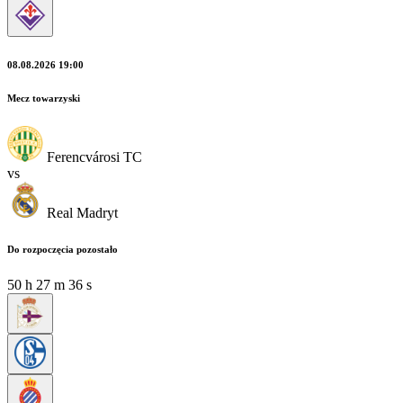
08.08.2026 19:00
Mecz towarzyski
Ferencvárosi TC
vs
Real Madryt
Do rozpoczęcia pozostało
50
h
27
m
35
s