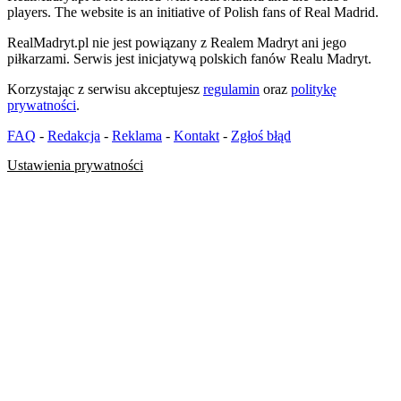
players. The website is an initiative of Polish fans of Real Madrid.
RealMadryt.pl nie jest powiązany z Realem Madryt ani jego
piłkarzami. Serwis jest inicjatywą polskich fanów Realu Madryt.
Korzystając z serwisu akceptujesz
regulamin
oraz
politykę
prywatności
.
FAQ
-
Redakcja
-
Reklama
-
Kontakt
-
Zgłoś błąd
Ustawienia prywatności