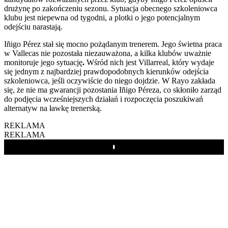
drużynę po zakończeniu sezonu. Sytuacja obecnego szkoleniowca
klubu jest niepewna od tygodni, a plotki o jego potencjalnym
odejściu narastają.
Iñigo Pérez stał się mocno pożądanym trenerem. Jego świetna praca
w Vallecas nie pozostała niezauważona, a kilka klubów uważnie
monitoruje jego sytuację
.
Wśród nich jest Villarreal, który wydaje
się jednym z najbardziej prawdopodobnych kierunków odejścia
szkoleniowca, jeśli oczywiście do niego dojdzie. W Rayo zakłada
się, że nie ma gwarancji pozostania Iñigo Péreza, co skłoniło zarząd
do podjęcia wcześniejszych działań i rozpoczęcia poszukiwań
alternatyw na ławkę trenerską.
REKLAMA
REKLAMA
Play