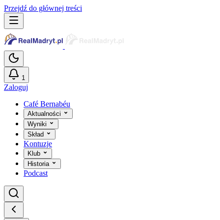
Przejdź do głównej treści
1
Zaloguj
Café Bernabéu
Aktualności
Wyniki
Skład
Kontuzje
Klub
Historia
Podcast