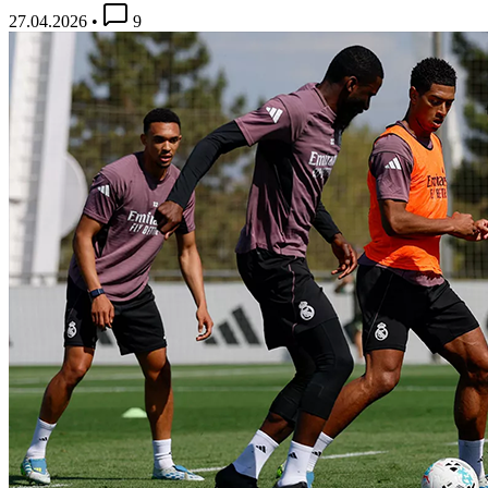
27.04.2026
•
9