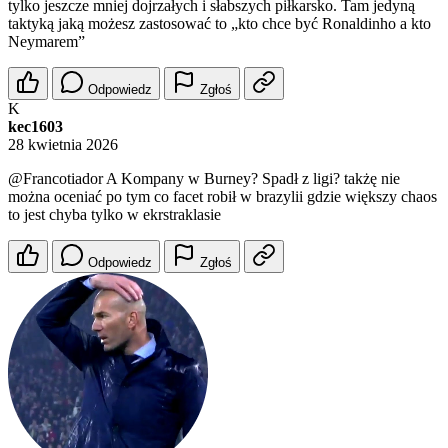
tylko jeszcze mniej dojrzałych i słabszych piłkarsko. Tam jedyną
taktyką jaką możesz zastosować to „kto chce być Ronaldinho a kto
Neymarem”
Odpowiedz
Zgłoś
K
kec1603
28 kwietnia 2026
@Francotiador
A Kompany w Burney? Spadł z ligi? takżę nie
można oceniać po tym co facet robił w brazylii gdzie większy chaos
to jest chyba tylko w ekrstraklasie
Odpowiedz
Zgłoś