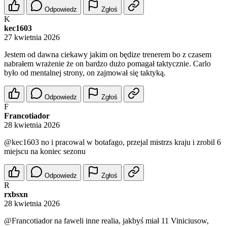
Odpowiedz
Zgłoś
K
kec1603
27 kwietnia 2026
Jestem od dawna ciekawy jakim on będize trenerem bo z czasem
nabrałem wrażenie że on bardzo dużo pomagał taktycznie. Carlo
było od mentalnej strony, on zajmował się taktyką.
Odpowiedz
Zgłoś
F
Francotiador
28 kwietnia 2026
@kec1603
no i pracowal w botafago, przejal mistrzs kraju i zrobil 6
miejscu na koniec sezonu
Odpowiedz
Zgłoś
R
rxbsxn
28 kwietnia 2026
@Francotiador
na faweli inne realia, jakbyś miał 11 Viniciusow,