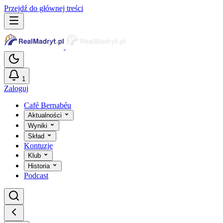
Przejdź do głównej treści
1
Zaloguj
Café Bernabéu
Aktualności
Wyniki
Skład
Kontuzje
Klub
Historia
Podcast