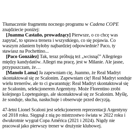
Tłumaczenie fragmentu nocnego programu w
Cadena COPE
znajdziecie poniżej:
[Juanma Castaño, prowadzący]
Pierwsze, o co chcę was
zapytać, to sprawa trenera i wszystkiego, co się pojawia. Co
waszym zdaniem byłoby najbardziej odpowiednie? Paco, ty
stawiasz na Pochettino...
[Paco González]
Tak, teraz próbują też „wcisnąć” Allegriego
między kandydatów. Allegri ma pracę, jest w Milanie. Ale jasne,
przypuszczam, że…
[Manolo Lama]
Ja zapewniam cię, Juanmo, że Real Madryt
skontaktował się ze Scalonim. Zapewniam cię! Real Madryt sonduje
wielu trenerów, ale to ci gwarantuję: Real Madryt skontaktował się
ze Scalonim, selekcjonerem Argentyny. Może Florentino zrobi
kolejnego Lopeteguiego, ale skontaktował się ze Scalonim. Myślę,
że sonduje, słucha, nasłuchuje i obserwuje przed decyzją.
47-letni Lionel Scaloni jest selekcjonerem reprezentacji Argentyny
od 2018 roku. Sięgnął z nią po mistrzostwo świata w 2022 roku i
dwukrotnie wygrał Copa América (2021 i 2024). Nigdy nie
pracował jako pierwszy trener w drużynie klubowej.