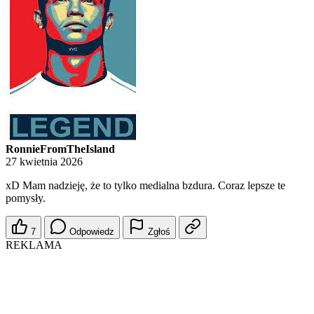
RonnieFromTheIsland
27 kwietnia 2026
xD Mam nadzieję, że to tylko medialna bzdura. Coraz lepsze te
pomysły.
7
Odpowiedz
Zgłoś
REKLAMA