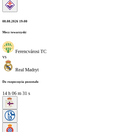
08.08.2026 19:00
Mecz towarzyski
Ferencvárosi TC
vs
Real Madryt
Do rozpoczęcia pozostało
14
h
06
m
30
s