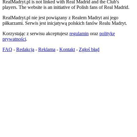
RealMadryt.pl is not linked with Real Madrid and the Club's
players. The website is an initiative of Polish fans of Real Madrid.
RealMadryt.pl nie jest powiązany z Realem Madryt ani jego
piłkarzami. Serwis jest inicjatywą polskich fanów Realu Madryt.
Korzystając z serwisu akceptujesz
regulamin
oraz
politykę
prywatności
.
FAQ
-
Redakcja
-
Reklama
-
Kontakt
-
Zgłoś błąd