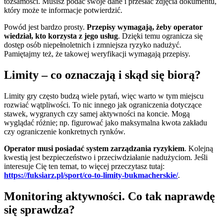
tożsamości. Musisz podać swoje dane i przesłać zdjęcia dokumentu,
który może te informacje potwierdzić.
Powód jest bardzo prosty.
Przepisy wymagają, żeby operator
wiedział, kto korzysta z jego usług
. Dzięki temu ogranicza się
dostęp osób niepełnoletnich i zmniejsza ryzyko nadużyć.
Pamiętajmy też, że takowej weryfikacji wymagają przepisy.
Limity – co oznaczają i skąd się biorą?
Limity gry często budzą wiele pytań, więc warto w tym miejscu
rozwiać wątpliwości. To nic innego jak ograniczenia dotyczące
stawek, wygranych czy samej aktywności na koncie. Mogą
wyglądać różnie; np. figurować jako maksymalna kwota zakładu
czy ograniczenie konkretnych rynków.
Operator musi posiadać system zarządzania ryzykiem
. Kolejną
kwestią jest bezpieczeństwo i przeciwdziałanie nadużyciom. Jeśli
interesuje Cię ten temat, to więcej przeczytasz tutaj:
https://fuksiarz.pl/sport/co-to-limity-bukmacherskie/
.
Monitoring aktywności. Co tak naprawdę
się sprawdza?