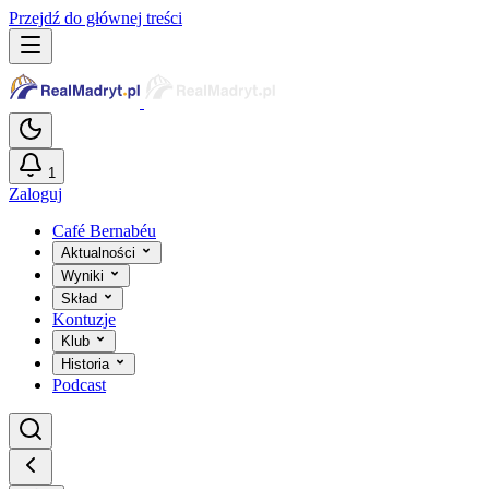
Przejdź do głównej treści
1
Zaloguj
Café Bernabéu
Aktualności
Wyniki
Skład
Kontuzje
Klub
Historia
Podcast