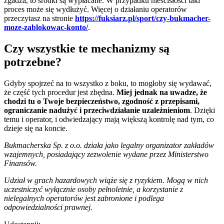
zgadza, to środki są wypłacane. W przypadku nieścisłości taki
proces może się wydłużyć. Więcej o działaniu operatorów
przeczytasz na stronie
https://fuksiarz.pl/sport/czy-bukmacher-
moze-zablokowac-konto/
.
Czy wszystkie te mechanizmy są
potrzebne?
Gdyby spojrzeć na to wszystko z boku, to mogłoby się wydawać,
że część tych procedur jest zbędna.
Miej jednak na uwadze, że
chodzi tu o Twoje bezpieczeństwo, zgodność z przepisami,
ograniczanie nadużyć i przeciwdziałanie uzależnieniom
. Dzięki
temu i operator, i odwiedzający mają większą kontrolę nad tym, co
dzieje się na koncie.
Bukmacherska Sp. z o.o. działa jako legalny organizator zakładów
wzajemnych, posiadający zezwolenie wydane przez Ministerstwo
Finansów.
Udział w grach hazardowych wiąże się z ryzykiem. Mogą w nich
uczestniczyć wyłącznie osoby pełnoletnie, a korzystanie z
nielegalnych operatorów jest zabronione i podlega
odpowiedzialności prawnej.