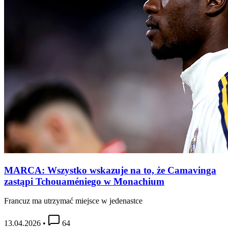
MARCA: Wszystko wskazuje na to, że Camavinga
zastąpi Tchouaméniego w Monachium
Francuz ma utrzymać miejsce w jedenastce
13.04.2026
•
64