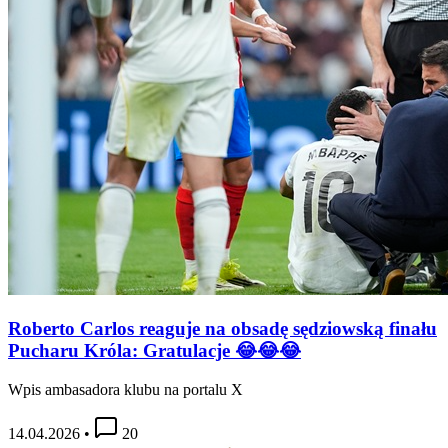
Roberto Carlos reaguje na obsadę sędziowską finału
Pucharu Króla: Gratulacje 😂😂😂
Wpis ambasadora klubu na portalu X
14.04.2026
•
20