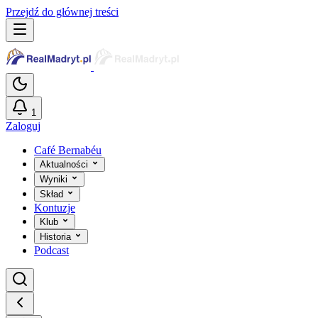
Przejdź do głównej treści
1
Zaloguj
Café Bernabéu
Aktualności
Wyniki
Skład
Kontuzje
Klub
Historia
Podcast