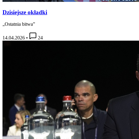
Dzisiejsze okładki
„Ostatnia bitwa”
14.04.2026
•
24