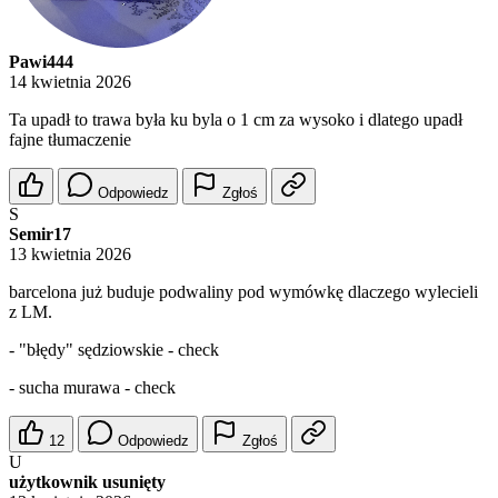
Pawi444
14 kwietnia 2026
Ta upadł to trawa była ku byla o 1 cm za wysoko i dlatego upadł
fajne tłumaczenie
Odpowiedz
Zgłoś
S
Semir17
13 kwietnia 2026
barcelona już buduje podwaliny pod wymówkę dlaczego wylecieli
z LM.
- "błędy" sędziowskie - check
- sucha murawa - check
12
Odpowiedz
Zgłoś
U
użytkownik usunięty