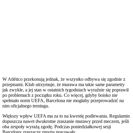
W Atlético przekonują jednak, że wszystko odbywa się zgodnie z
przepisami. Klub utrzymuje, że murawa ma takie same parametry
jak zwykle, a jej stan w ostatnich tygodniach wyraźnie się poprawił
po problemach z początku roku. Co więcej, gdyby boisko nie
spełniało norm UEFA, Barcelona nie mogłaby przeprowadzić na
nim oficjalnego treningu.
Większy wpływ UEFA ma za to na kwestię podlewania. Regulamin
dopuszcza nawet dwukrotne zraszanie murawy przed meczem, jeśli
oba zespoły wyrażą zgodę. Podczas poniedziałkowej sesji
Barcelony zraszacze zresztą pracowały.