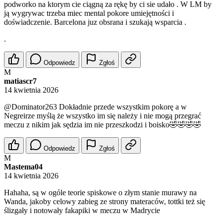
podworko na ktorym cie ciągną za rękę by ci sie udało . W LM by
ją wygrywac trzeba miec mental pokore umiejętności i
doświadczenie. Barcelona juz obsrana i szukają wsparcia .
.
Odpowiedz
Zgłoś
M
matiascr7
14 kwietnia 2026
@Dominator263
Dokładnie przede wszystkim pokorę a w
Negreirze myślą że wszystko im się należy i nie mogą przegrać
meczu z nikim jak sędzia im nie przeszkodzi i boisko🤣🤣🤣🤣
Odpowiedz
Zgłoś
M
Mastema04
14 kwietnia 2026
Hahaha, są w ogóle teorie spiskowe o złym stanie murawy na
Wanda, jakoby celowy zabieg ze strony materaców, tottki też się
ślizgały i notowały fakapiki w meczu w Madrycie