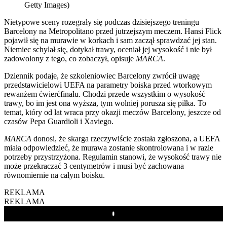
Getty Images)
Nietypowe sceny rozegrały się podczas dzisiejszego treningu
Barcelony na Metropolitano przed jutrzejszym meczem. Hansi Flick
pojawił się na murawie w korkach i sam zaczął sprawdzać jej stan.
Niemiec schylał się, dotykał trawy, oceniał jej wysokość i nie był
zadowolony z tego, co zobaczył, opisuje
MARCA
.
Dziennik podaje, że szkoleniowiec Barcelony zwrócił uwagę
przedstawicielowi UEFA na parametry boiska przed wtorkowym
rewanżem ćwierćfinału. Chodzi przede wszystkim o wysokość
trawy, bo im jest ona wyższa, tym wolniej porusza się piłka. To
temat, który od lat wraca przy okazji meczów Barcelony, jeszcze od
czasów Pepa Guardioli i Xaviego.
MARCA
donosi, że skarga rzeczywiście została zgłoszona, a UEFA
miała odpowiedzieć, że murawa zostanie skontrolowana i w razie
potrzeby przystrzyżona. Regulamin stanowi, że wysokość trawy nie
może przekraczać 3 centymetrów i musi być zachowana
równomiernie na całym boisku.
REKLAMA
REKLAMA
Play