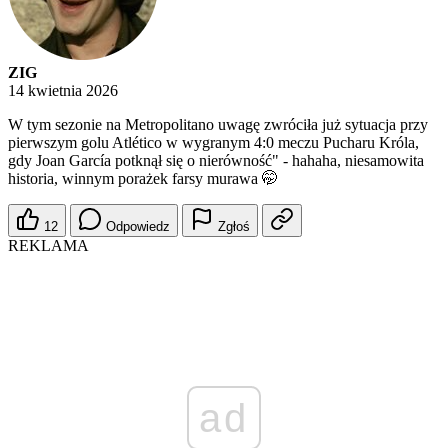
ZIG
14 kwietnia 2026
W tym sezonie na Metropolitano uwagę zwróciła już sytuacja przy
pierwszym golu Atlético w wygranym 4:0 meczu Pucharu Króla,
gdy Joan García potknął się o nierówność" - hahaha, niesamowita
historia, winnym porażek farsy murawa 🤭
12
Odpowiedz
Zgłoś
REKLAMA
ad