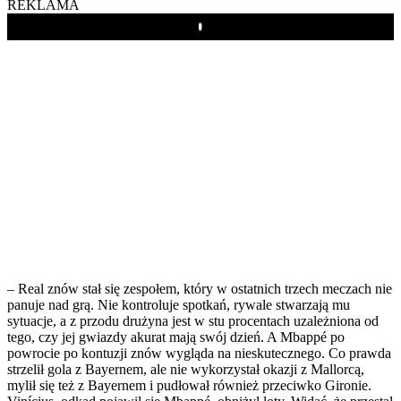
REKLAMA
Play
– Real znów stał się zespołem, który w ostatnich trzech meczach nie
panuje nad grą. Nie kontroluje spotkań, rywale stwarzają mu
sytuacje, a z przodu drużyna jest w stu procentach uzależniona od
tego, czy jej gwiazdy akurat mają swój dzień. A Mbappé po
powrocie po kontuzji znów wygląda na nieskutecznego. Co prawda
strzelił gola z Bayernem, ale nie wykorzystał okazji z Mallorcą,
mylił się też z Bayernem i pudłował również przeciwko Gironie.