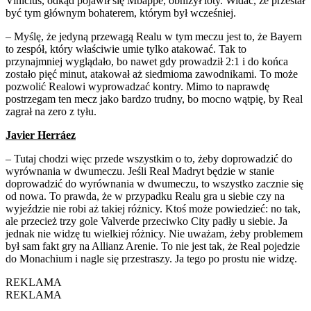
Vinícius, odkąd pojawił się Mbappé, obniżył loty. Widać, że przestał
być tym głównym bohaterem, którym był wcześniej.
– Myślę, że jedyną przewagą Realu w tym meczu jest to, że Bayern
to zespół, który właściwie umie tylko atakować. Tak to
przynajmniej wyglądało, bo nawet gdy prowadził 2:1 i do końca
zostało pięć minut, atakował aż siedmioma zawodnikami. To może
pozwolić Realowi wyprowadzać kontry. Mimo to naprawdę
postrzegam ten mecz jako bardzo trudny, bo mocno wątpię, by Real
zagrał na zero z tyłu.
Javier Herráez
– Tutaj chodzi więc przede wszystkim o to, żeby doprowadzić do
wyrównania w dwumeczu. Jeśli Real Madryt będzie w stanie
doprowadzić do wyrównania w dwumeczu, to wszystko zacznie się
od nowa. To prawda, że w przypadku Realu gra u siebie czy na
wyjeździe nie robi aż takiej różnicy. Ktoś może powiedzieć: no tak,
ale przecież trzy gole Valverde przeciwko City padły u siebie. Ja
jednak nie widzę tu wielkiej różnicy. Nie uważam, żeby problemem
był sam fakt gry na Allianz Arenie. To nie jest tak, że Real pojedzie
do Monachium i nagle się przestraszy. Ja tego po prostu nie widzę.
REKLAMA
REKLAMA