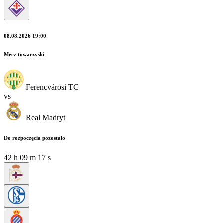
08.08.2026 19:00
Mecz towarzyski
Ferencvárosi TC
vs
Real Madryt
Do rozpoczęcia pozostało
42
h
09
m
16
s