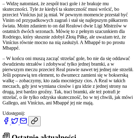
– Widzę natomiast, że zespół traci gole i że brakuje mu
skuteczności. Tyle że kiedyś ta skuteczność musi wrócić, bo
przecież Vinícius już ją miał. W pewnym momencie przestał być
Vinim od przypadkowych zagrań i stał się najlepszym piłkarzem
świata. Moim zdaniem to on dał Realowi dwie Ligi Mistrzów w
ostatnich dwóch sezonach. Mówię to z pełnym szacunkiem dla
Rodriego, który słusznie zdobył Złotą Piłkę, ale uważam też, że
Vinícius równie mocno na nią zasłużył. A Mbappé to po prostu
Mbappé.
– W końcu oni muszą zacząć strzelać gole, bo nie da się oddawać
dwudziestu strzałów i zdobywać tylko jednej bramki, a w
pierwszym meczu przecież Real prawie nawet tej jednej nie strzelił.
Jeśli poprawią ten element, to dwumecz zamieni się w bokserską
walkę – zobaczymy, kto zada mocniejszy cios. A Real w takich
meczach, gdy jest wymiana ciosów i gra idzie z jednej strony na
drugą, jest bardzo groźny. Tak, traci bramki, ale też potrafi je
strzelać, o ile tylko odzyska skuteczność, bo w tej chwili, jak mówi
Gallego, ani Vinícius, ani Mbappé jej nie mają.
Udostępnij:
Ostatnie aktualności