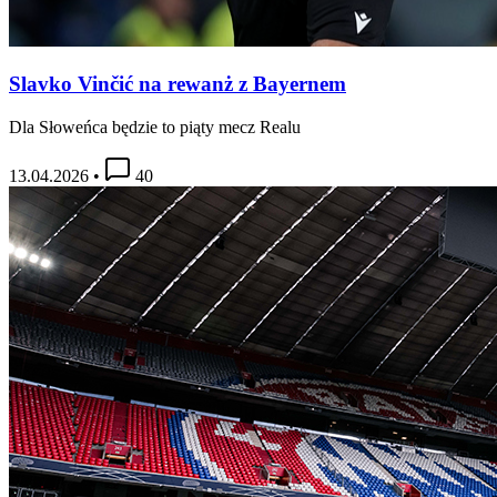
Slavko Vinčić na rewanż z Bayernem
Dla Słoweńca będzie to piąty mecz Realu
13.04.2026
•
40