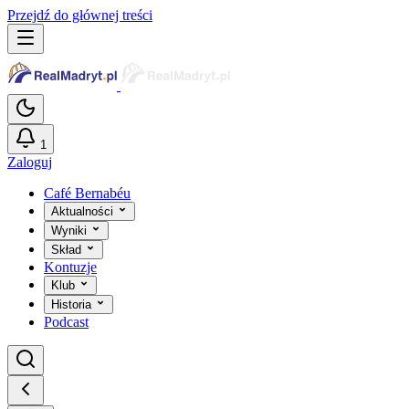
Przejdź do głównej treści
1
Zaloguj
Café Bernabéu
Aktualności
Wyniki
Skład
Kontuzje
Klub
Historia
Podcast