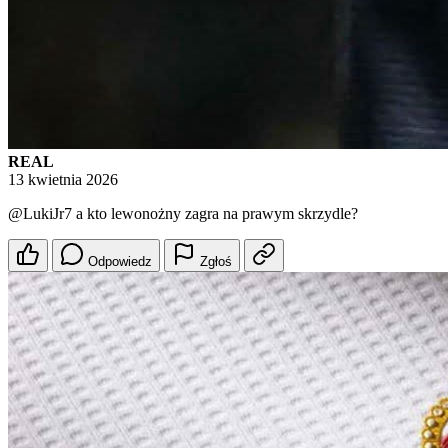
REAL
13 kwietnia 2026
@LukiJr7
a kto lewonożny zagra na prawym skrzydle?
Odpowiedz
Zgłoś