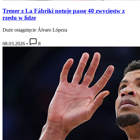
Trener z La Fábriki notuje passę 40 zwycięstw z
rzędu w lidze
Duże osiągnięcie Álvaro Lópeza
08.03.2026
•
8