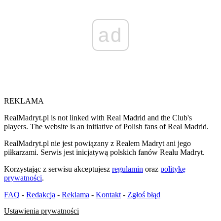
ad
REKLAMA
RealMadryt.pl is not linked with Real Madrid and the Club's
players. The website is an initiative of Polish fans of Real Madrid.
RealMadryt.pl nie jest powiązany z Realem Madryt ani jego
piłkarzami. Serwis jest inicjatywą polskich fanów Realu Madryt.
Korzystając z serwisu akceptujesz
regulamin
oraz
politykę
prywatności
.
FAQ
-
Redakcja
-
Reklama
-
Kontakt
-
Zgłoś błąd
Ustawienia prywatności