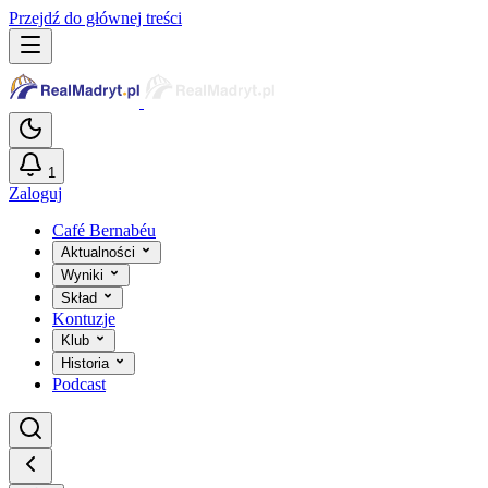
Przejdź do głównej treści
1
Zaloguj
Café Bernabéu
Aktualności
Wyniki
Skład
Kontuzje
Klub
Historia
Podcast