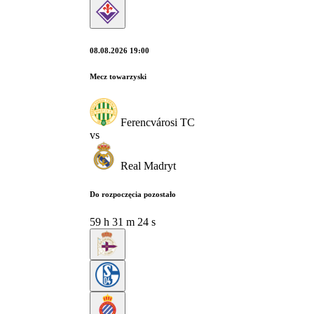
08.08.2026 19:00
Mecz towarzyski
Ferencvárosi TC
vs
Real Madryt
Do rozpoczęcia pozostało
59
h
31
m
23
s