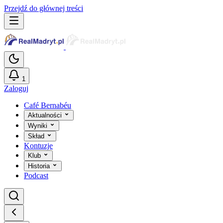
Przejdź do głównej treści
1
Zaloguj
Café Bernabéu
Aktualności
Wyniki
Skład
Kontuzje
Klub
Historia
Podcast