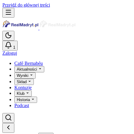
Przejdź do głównej treści
1
Zaloguj
Café Bernabéu
Aktualności
Wyniki
Skład
Kontuzje
Klub
Historia
Podcast