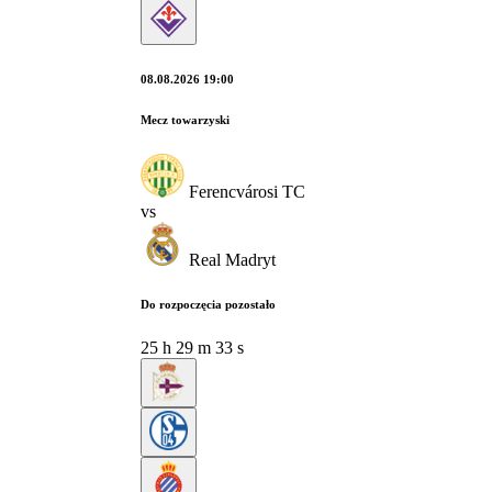
08.08.2026 19:00
Mecz towarzyski
Ferencvárosi TC
vs
Real Madryt
Do rozpoczęcia pozostało
25
h
29
m
32
s