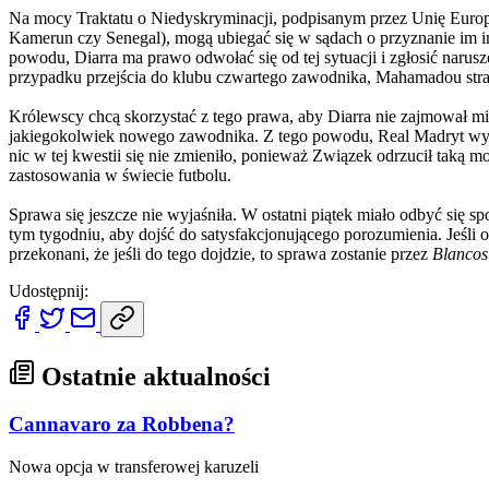
Na mocy Traktatu o Niedyskryminacji, podpisanym przez Unię Europe
Kamerun czy Senegal), mogą ubiegać się w sądach o przyznanie im i
powodu, Diarra ma prawo odwołać się od tej sytuacji i zgłosić naru
przypadku przejścia do klubu czwartego zawodnika, Mahamadou strac
Królewscy chcą skorzystać z tego prawa, aby Diarra nie zajmował mi
jakiegokolwiek nowego zawodnika. Z tego powodu, Real Madryt wysto
nic w tej kwestii się nie zmieniło, ponieważ Związek odrzucił taką m
zastosowania w świecie futbolu.
Sprawa się jeszcze nie wyjaśniła. W ostatni piątek miało odbyć się s
tym tygodniu, aby dojść do satysfakcjonującego porozumienia. Jeśli
przekonani, że jeśli do tego dojdzie, to sprawa zostanie przez
Blancos
Udostępnij:
Ostatnie aktualności
Cannavaro za Robbena?
Nowa opcja w transferowej karuzeli