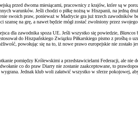
jską przed dwoma miesiącami, pracownicy z krajów, które są w poroz
nnych warunków. Jeśli chodzi o piłkę nożną w Hiszpanii, na jedną d
szenie swoich praw, ponieważ w Madrycie gra już trzech zawodników b
i szansę na grę, a nawet będzie mógł zostać zwolniony przez swojeg
ejsca dla zawodnika spoza UE. Jeśli wszystko się powiedzie,
Blancos
b
sował do Hiszpańskiego Związku Piłkarskiego pismo z prośbą o uznan
ożliwość, powołując się na to, iż nowe prawo europejskie nie zostało j
potkanie pomiędzy Królewskimi a przedstawicielami Federacji, ale nie d
 odwołanie co do praw Diarry nie zostanie zaakceptowane, to prawdop
wygrana. Jednak klub woli załatwić wszystko w sferze pokojowej, ab