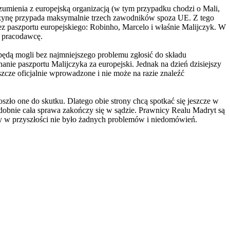
umienia z europejską organizacją (w tym przypadku chodzi o Mali,
rużynę przypada maksymalnie trzech zawodników spoza UE. Z tego
ez paszportu europejskiego: Robinho, Marcelo i właśnie Malijczyk. W
o pracodawcę.
ędą mogli bez najmniejszego problemu zgłosić do składu
ie paszportu Malijczyka za europejski. Jednak na dzień dzisiejszy
eszcze oficjalnie wprowadzone i nie może na razie znaleźć
oszło one do skutku. Dlatego obie strony chcą spotkać się jeszcze w
odobnie cała sprawa zakończy się w sądzie. Prawnicy Realu Madryt są
y w przyszłości nie było żadnych problemów i niedomówień.