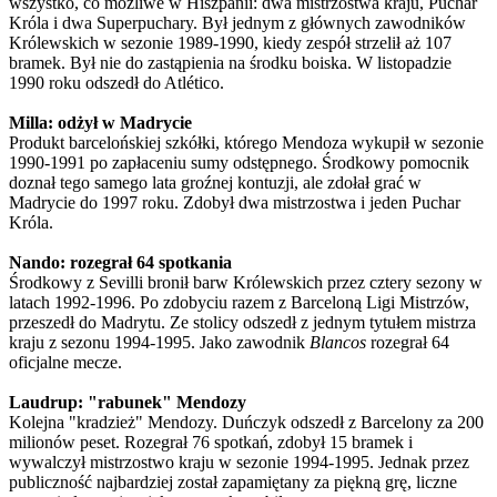
wszystko, co możliwe w Hiszpanii: dwa mistrzostwa kraju, Puchar
Króla i dwa Superpuchary. Był jednym z głównych zawodników
Królewskich w sezonie 1989-1990, kiedy zespół strzelił aż 107
bramek. Był nie do zastąpienia na środku boiska. W listopadzie
1990 roku odszedł do Atlético.
Milla: odżył w Madrycie
Produkt barcelońskiej szkółki, którego Mendoza wykupił w sezonie
1990-1991 po zapłaceniu sumy odstępnego. Środkowy pomocnik
doznał tego samego lata groźnej kontuzji, ale zdołał grać w
Madrycie do 1997 roku. Zdobył dwa mistrzostwa i jeden Puchar
Króla.
Nando: rozegrał 64 spotkania
Środkowy z Sevilli bronił barw Królewskich przez cztery sezony w
latach 1992-1996. Po zdobyciu razem z Barceloną Ligi Mistrzów,
przeszedł do Madrytu. Ze stolicy odszedł z jednym tytułem mistrza
kraju z sezonu 1994-1995. Jako zawodnik
Blancos
rozegrał 64
oficjalne mecze.
Laudrup: "rabunek" Mendozy
Kolejna "kradzież" Mendozy. Duńczyk odszedł z Barcelony za 200
milionów peset. Rozegrał 76 spotkań, zdobył 15 bramek i
wywalczył mistrzostwo kraju w sezonie 1994-1995. Jednak przez
publiczność najbardziej został zapamiętany za piękną grę, liczne