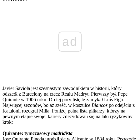
ad
Javier Saviola jest szesnastym zawodnikiem w historii, który
odszedł z Barcelony na rzecz Realu Madryt. Pierwszy był Pepe
Quirante w 1906 roku. Do tej pory listę tę zamykał Luís Figo.
Najwięcej sezonów, bo aż sześć, w koszulce
Blancos
po odejściu z
Katalonii rozegrał Milla. Poniżej pełna lista piłkarzy, którzy na
pewnym etapie swojej kariery zdecydowali się na taki ryzykowny
krok:
Quirante: tymczasowy
madridista
José Quirante Pineda urodził się w Alicante w 1884 roku. Przygodę