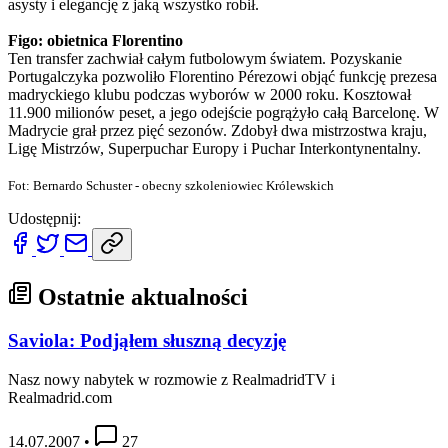
asysty i elegancję z jaką wszystko robił.
Figo: obietnica Florentino
Ten transfer zachwiał całym futbolowym światem. Pozyskanie
Portugalczyka pozwoliło Florentino Pérezowi objąć funkcję prezesa
madryckiego klubu podczas wyborów w 2000 roku. Kosztował
11.900 milionów peset, a jego odejście pogrążyło całą Barcelonę. W
Madrycie grał przez pięć sezonów. Zdobył dwa mistrzostwa kraju,
Ligę Mistrzów, Superpuchar Europy i Puchar Interkontynentalny.
Fot: Bernardo Schuster - obecny szkoleniowiec Królewskich
Udostępnij:
Ostatnie aktualności
Saviola: Podjąłem słuszną decyzję
Nasz nowy nabytek w rozmowie z RealmadridTV i
Realmadrid.com
14.07.2007
•
27