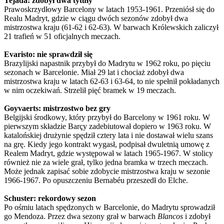
Tejada: zdobył dwa tytuły
Prawoskrzydłowy Barcelony w latach 1953-1961. Przeniósł się do
Realu Madryt, gdzie w ciągu dwóch sezonów zdobył dwa
mistrzostwa kraju (61-62 i 62-63). W barwach Królewskich zaliczył
21 trafień w 51 oficjalnych meczach.
Evaristo: nie sprawdził się
Brazylijski napastnik przybył do Madrytu w 1962 roku, po pięciu
sezonach w Barcelonie. Miał 29 lat i chociaż zdobył dwa
mistrzostwa kraju w latach 62-63 i 63-64, to nie spełnił pokładanych
w nim oczekiwań. Strzelił pięć bramek w 19 meczach.
Goyvaerts: mistrzostwo bez gry
Belgijski środkowy, który przybył do Barcelony w 1961 roku. W
pierwszym składzie Barçy zadebiutował dopiero w 1963 roku. W
katalońskiej drużynie spędził cztery lata i nie dostawał wielu szans
na grę. Kiedy jego kontrakt wygasł, podpisał dwuletnią umowę z
Realem Madryt, gdzie występował w latach 1965-1967. W stolicy
również nie za wiele grał, tylko jedna bramka w trzech meczach.
Może jednak zapisać sobie zdobycie mistrzostwa kraju w sezonie
1966-1967. Po opuszczeniu Bernabéu przeszedł do Elche.
Schuster: rekordowy sezon
Po ośmiu latach spędzonych w Barcelonie, do Madrytu sprowadził
go Mendoza. Przez dwa sezony grał w barwach
Blancos
i zdobył