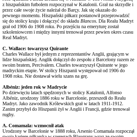
z hiszpańskim futbolem rozpoczynał w Katalonii. Grał na skrzydle i
przez całe swoje życie należał do Barçy. Jak się okazało do
pewnego momentu. Hiszpański piłkarz postanowił przeprowadzić
się do stolicy kraju i dołączyć do składu
Blancos
. Dla Realu Madryt
grał od 1906 do 1908 roku. Po przejściu na emeryturę został
szkoleniowcem i między innymi trenował przez pewien okres czasu
Real Madryt.
C. Wallace: towarzysz Quirante
Charles Wallace był jednym z reprezentantów Anglii, grającym w
lidze hiszpańskiej. Anglik dołączył do zespołu z Barcelony razem ze
swoim bratem, Percivalem. Charles towarzyszył Quirante w jego
madryckim etapie. W stolicy Hiszpanii występował od 1906 do
1908 roku. Nie dostawał wielu szans na grę.
Albéniz: jeden rok w Madrycie
Po dziewięciu latach spędzonych w stolicy Katalonii, Alfonso
Albéniz, urodzony 1886 roku w Barcelonie, przeszedł do Realu
Madryt. Jako zawodnik Królewskich grał w latach 1911-1912.
Zanim przybył do Hiszpanii żył w Anglii i Francji, gdzie trenował
rugby.
A. Comamala: wzmocnił atak
Urodzony w Barcelonie w 1888 roku, Arsenio Comamala rozpoczął
swoją karierę piłkarską w szeregach Blaugrany wraz ze swoim