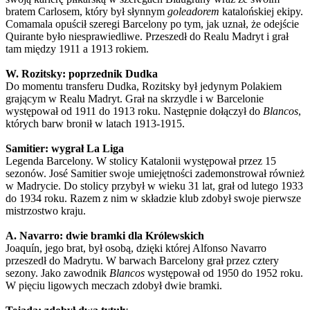
bratem Carlosem, który był słynnym
goleadorem
katalońskiej ekipy.
Comamala opuścił szeregi Barcelony po tym, jak uznał, że odejście
Quirante było niesprawiedliwe. Przeszedł do Realu Madryt i grał
tam między 1911 a 1913 rokiem.
W. Rozitsky: poprzednik Dudka
Do momentu transferu Dudka, Rozitsky był jedynym Polakiem
grającym w Realu Madryt. Grał na skrzydle i w Barcelonie
występował od 1911 do 1913 roku. Następnie dołączył do
Blancos
,
których barw bronił w latach 1913-1915.
Samitier: wygrał La Liga
Legenda Barcelony. W stolicy Katalonii występował przez 15
sezonów. José Samitier swoje umiejętności zademonstrował również
w Madrycie. Do stolicy przybył w wieku 31 lat, grał od lutego 1933
do 1934 roku. Razem z nim w składzie klub zdobył swoje pierwsze
mistrzostwo kraju.
A. Navarro: dwie bramki dla Królewskich
Joaquín, jego brat, był osobą, dzięki której Alfonso Navarro
przeszedł do Madrytu. W barwach Barcelony grał przez cztery
sezony. Jako zawodnik
Blancos
występował od 1950 do 1952 roku.
W pięciu ligowych meczach zdobył dwie bramki.