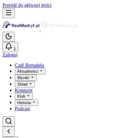
Przejdź do głównej treści
1
Zaloguj
Café Bernabéu
Aktualności
Wyniki
Skład
Kontuzje
Klub
Historia
Podcast