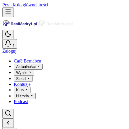
Przejdź do głównej treści
1
Zaloguj
Café Bernabéu
Aktualności
Wyniki
Skład
Kontuzje
Klub
Historia
Podcast