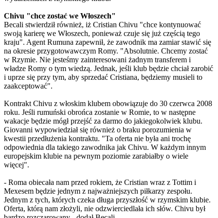
Chivu "chce zostać we Włoszech"
Becali stwierdził również, iż Cristian Chivu "chce kontynuować
swoją karierę we Włoszech, ponieważ czuje się już częścią tego
kraju". Agent Rumuna zapewnił, że zawodnik ma zamiar stawić się
na okresie przygotowawczym Romy. "Absolutnie. Chcemy zostać
w Rzymie. Nie jesteśmy zainteresowani żadnym transferem i
władze Romy o tym wiedzą. Jednak, jeśli klub będzie chciał zarobić
i uprze się przy tym, aby sprzedać Cristiana, będziemy musieli to
zaakceptować".
Kontrakt Chivu z włoskim klubem obowiązuje do 30 czerwca 2008
roku. Jeśli rumuński obrońca zostanie w Romie, to w następne
wakacje będzie mógł przejść za darmo do jakiegokolwiek klubu.
Giovanni wypowiedział się również o braku porozumienia w
kwestii przedłużenia kontraktu. "Ta oferta nie była ani trochę
odpowiednia dla takiego zawodnika jak Chivu. W każdym innym
europejskim klubie na pewnym poziomie zarabiałby o wiele
więcej".
- Roma obiecała nam przed rokiem, że Cristian wraz z Tottim i
Mexesem będzie jednym z najważniejszych piłkarzy zespołu.
Jednym z tych, których czeka długa przyszłość w rzymskim klubie.
Oferta, którą nam złożyli, nie odzwierciedlała ich słów. Chivu był
bardzo rozczarowany - dodał Becali.