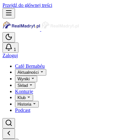
Przejdź do głównej treści
1
Zaloguj
Café Bernabéu
Aktualności
Wyniki
Skład
Kontuzje
Klub
Historia
Podcast