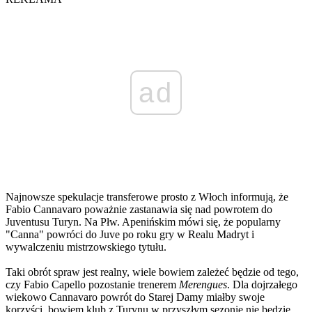
ad
Najnowsze spekulacje transferowe prosto z Włoch informują, że
Fabio Cannavaro poważnie zastanawia się nad powrotem do
Juventusu Turyn. Na Płw. Apenińskim mówi się, że popularny
"Canna" powróci do Juve po roku gry w Realu Madryt i
wywalczeniu mistrzowskiego tytułu.
Taki obrót spraw jest realny, wiele bowiem zależeć będzie od tego,
czy Fabio Capello pozostanie trenerem
Merengues
. Dla dojrzałego
wiekowo Cannavaro powrót do Starej Damy miałby swoje
korzyści, bowiem klub z Turynu w przyszłym sezonie nie będzie