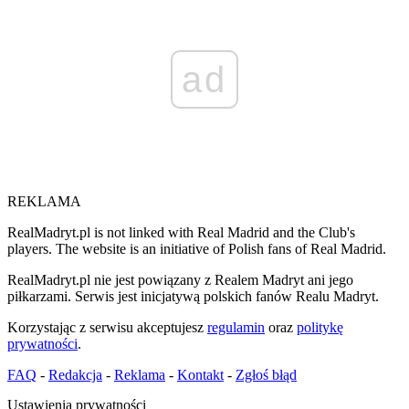
ad
REKLAMA
RealMadryt.pl is not linked with Real Madrid and the Club's
players. The website is an initiative of Polish fans of Real Madrid.
RealMadryt.pl nie jest powiązany z Realem Madryt ani jego
piłkarzami. Serwis jest inicjatywą polskich fanów Realu Madryt.
Korzystając z serwisu akceptujesz
regulamin
oraz
politykę
prywatności
.
FAQ
-
Redakcja
-
Reklama
-
Kontakt
-
Zgłoś błąd
Ustawienia prywatności