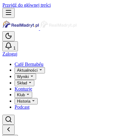
Przejdź do głównej treści
1
Zaloguj
Café Bernabéu
Aktualności
Wyniki
Skład
Kontuzje
Klub
Historia
Podcast