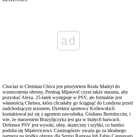
ad
Chociaż to Christian Chivu jest priorytetem Realu Madryt do
wzmocnienia obrony, Predrag Mijatović czyni także starania, aby
pozyskać Alexa. 25-latek występuje w PSV, ale formalnie jest
własnością Chelsea, która chciałaby go ściągnąć do Londynu przed
nadchodzącym sezonem. Dyrektor sportowy Królewskich
kontaktował już się z agentem zawodnika, Giuliano Bertoluccim, i
wie, że marzeniem Brazylijczyka jest gra w białych barwach.
Defensor PSV jest wysoki, silny, skuteczny i szybki, co bardzo
podoba się Mijatoviciowi. Czarnogórzec uważa go za idealnego
partnera na środku obrony dla Sergio Ramosa lub Fabio Cannavaro,