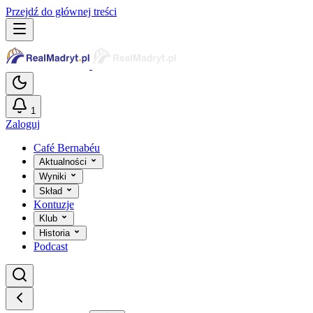
Przejdź do głównej treści
1
Zaloguj
Café Bernabéu
Aktualności
Wyniki
Skład
Kontuzje
Klub
Historia
Podcast