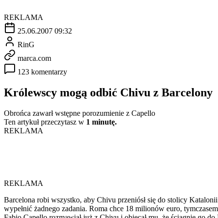
REKLAMA
25.06.2007 09:32
RinG
marca.com
123 komentarzy
Królewscy mogą odbić Chivu z Barcelony
Obrońca zawarł wstępne porozumienie z Capello
Ten artykuł przeczytasz w
1 minutę.
REKLAMA
REKLAMA
Barcelona robi wszystko, aby Chivu przeniósł się do stolicy Katalon
wypełnić żadnego zadania. Roma chce 18 milionów euro, tymczasem B
Fabio Capello rozmawiał już z Chivu i obiecał mu, że ściągnie go do