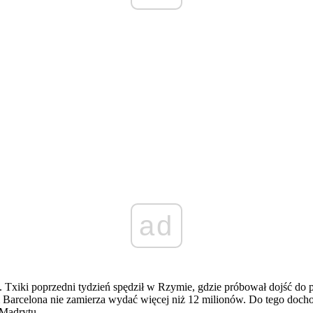
ad
ii. Txiki poprzedni tydzień spędził w Rzymie, gdzie próbował dojść d
arcelona nie zamierza wydać więcej niż 12 milionów. Do tego dochod
 Madrytu.