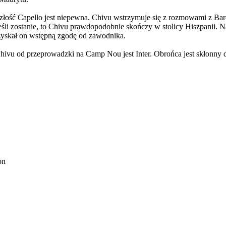
szłość Capello jest niepewna. Chivu wstrzymuje się z rozmowami z Barce
śli zostanie, to Chivu prawdopodobnie skończy w stolicy Hiszpanii. Na
zyskał on wstępną zgodę od zawodnika.
hivu od przeprowadzki na Camp Nou jest Inter. Obrońca jest skłonny 
on