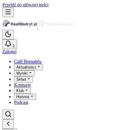
Przejdź do głównej treści
1
Zaloguj
Café Bernabéu
Aktualności
Wyniki
Skład
Kontuzje
Klub
Historia
Podcast