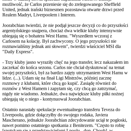
możliwość, że Carlos przeniesie się do zrelegowanego Sheffield
United, jednak irański biznesmen pozostawia otwarte drzwi przed
Realem Madryt, Liverpoolem i Interem.
Joorabchian twierdzi, że nie podjął jeszcze decyzji co do przyszłości
argentyńskiego snajpera, chociaż dwa wielkie kluby intensywnie
ubiegają się o bohatera West Hamu. "Wyszedłem wczoraj z
Carlosem na kolację. Był zachwycony. O jego przyszłości nie
rozmawialiśmy jednak ani słowem", twierdzi właściciel MSI dla
"Daily Express".
- Trzy kluby jasno wyraziły chęć na jego transfer, lecz nakazałem im
zaczekać do końca sezonu. Carlos nie chciał dyskutować na temat
swojej przyszłości, był za bardzo zajęty utrzymaniem West Hamu w
lidze. (...). Udam się na finał Ligi Mistrzów, później zacznę
rozmowy z klubami, które chcą go kupić. Zasiądę również do
rozmów z West Hamem i zapytam się, czy chcą go zatrzymać,
nigdy nie wiadomo. Jednakże, dwa największe kluby piłki nożnej
ubiegają się o niego - kontynuował Joorabchian.
Ostatnio narastały spekulacje ewentualnego transferu Teveza do
Liverpoolu, gdzie dołączyłby do swojego rodaka, Javiera
Mascherano, jednakże Joorabchian zdecydowanie uciął te pogłoski,
nawet pomimo ostatniego spotkania z Benitezem. "Często to robię
[spotykam się z przedstawicielami Lpoolu - dop. Choob], w