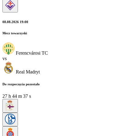
08.08.2026 19:00
Mecz towarzyski
Ferencvárosi TC
vs
Real Madryt
Do rozpoczęcia pozostało
27
h
44
m
37
s