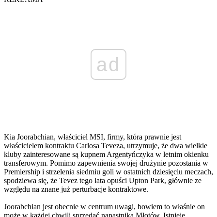
ad
Kia Joorabchian, właściciel MSI, firmy, która prawnie jest
właścicielem kontraktu Carlosa Teveza, utrzymuje, że dwa wielkie
kluby zainteresowane są kupnem Argentyńczyka w letnim okienku
transferowym. Pomimo zapewnienia swojej drużynie pozostania w
Premiership i strzelenia siedmiu goli w ostatnich dziesięciu meczach,
spodziewa się, że Tevez tego lata opuści Upton Park, głównie ze
względu na znane już perturbacje kontraktowe.
Joorabchian jest obecnie w centrum uwagi, bowiem to właśnie on
może w każdej chwili sprzedać napastnika Młotów. Istnieje