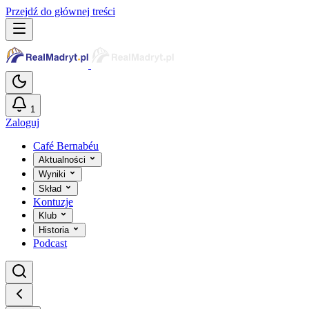
Przejdź do głównej treści
1
Zaloguj
Café Bernabéu
Aktualności
Wyniki
Skład
Kontuzje
Klub
Historia
Podcast