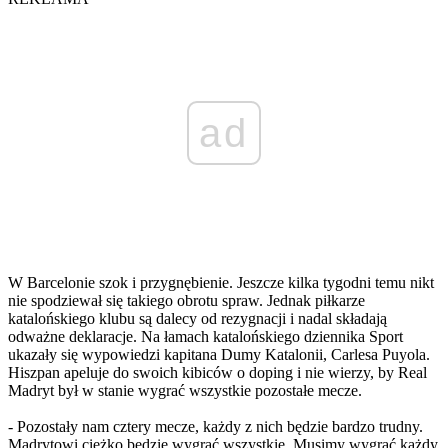
ad
W Barcelonie szok i przygnębienie. Jeszcze kilka tygodni temu nikt
nie spodziewał się takiego obrotu spraw. Jednak piłkarze
katalońskiego klubu są dalecy od rezygnacji i nadal składają
odważne deklaracje. Na łamach katalońskiego dziennika Sport
ukazały się wypowiedzi kapitana Dumy Katalonii, Carlesa Puyola.
Hiszpan apeluje do swoich kibiców o doping i nie wierzy, by Real
Madryt był w stanie wygrać wszystkie pozostałe mecze.
- Pozostały nam cztery mecze, każdy z nich będzie bardzo trudny.
Madrytowi ciężko będzie wygrać wszystkie. Musimy wygrać każdy