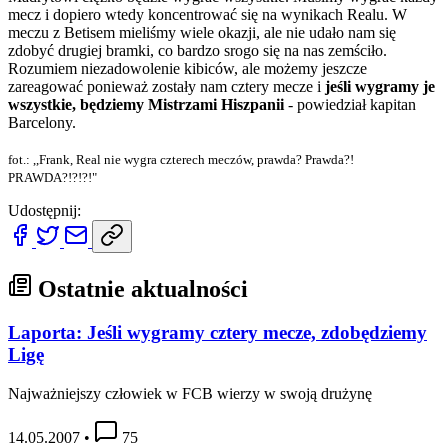
mecz i dopiero wtedy koncentrować się na wynikach Realu. W
meczu z Betisem mieliśmy wiele okazji, ale nie udało nam się
zdobyć drugiej bramki, co bardzo srogo się na nas zemściło.
Rozumiem niezadowolenie kibiców, ale możemy jeszcze
zareagować ponieważ zostały nam cztery mecze i
jeśli wygramy je
wszystkie, będziemy Mistrzami Hiszpanii
- powiedział kapitan
Barcelony.
fot.: ,,Frank, Real nie wygra czterech meczów, prawda? Prawda?!
PRAWDA?!?!?!"
Udostępnij:
Ostatnie aktualności
Laporta: Jeśli wygramy cztery mecze, zdobędziemy
Ligę
Najważniejszy człowiek w FCB wierzy w swoją drużynę
14.05.2007
•
75