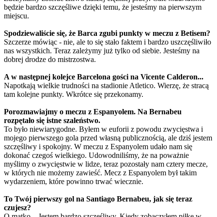
będzie bardzo szczęśliwe dzięki temu, że jesteśmy na pierwszym
miejscu.
Spodziewaliście się, że Barca zgubi punkty w meczu z Betisem?
Szczerze mówiąc - nie, ale to się stało faktem i bardzo uszczęśliwiło
nas wszystkich. Teraz zależymy już tylko od siebie. Jesteśmy na
dobrej drodze do mistrzostwa.
A w następnej kolejce Barcelona gości na Vicente Calderon...
Napotkają wielkie trudności na stadionie Atletico. Wierzę, że stracą
tam kolejne punkty. Wkrótce się przekonamy.
Porozmawiajmy o meczu z Espanyolem. Na Bernabeu
rozpętało się istne szaleństwo.
To było niewiarygodne. Byłem w euforii z powodu zwycięstwa i
mojego pierwszego gola przed własną publicznością, ale dziś jestem
szczęśliwy i spokojny. W meczu z Espanyolem udało nam się
dokonać czegoś wielkiego. Udowodniliśmy, że na poważnie
myślimy o zwycięstwie w lidze, teraz pozostały nam cztery mecze,
w których nie możemy zawieść. Mecz z Espanyolem był takim
wydarzeniem, które powinno trwać wiecznie.
To Twój pierwszy gol na Santiago Bernabeu, jak się teraz
czujesz?
O matko... Jestem bardzo szczęśliwy. Kiedy zobaczyłem piłkę w