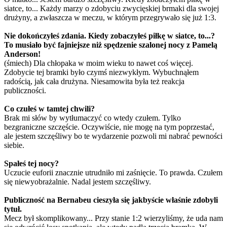
siatce, to... Każdy marzy o zdobyciu zwycięskiej brmaki dla swojej
drużyny, a zwłaszcza w meczu, w którym przegrywało się już 1:3.
Nie dokończyłeś zdania. Kiedy zobaczyłeś piłkę w siatce, to...?
To musiało być fajniejsze niż spędzenie szalonej nocy z Pamelą
Anderson!
(śmiech) Dla chłopaka w moim wieku to nawet coś więcej.
Zdobycie tej bramki było czymś niezwykłym. Wybuchnąłem
radością, jak cała drużyna. Niesamowita była też reakcja
publiczności.
Co czułeś w tamtej chwili?
Brak mi słów by wytłumaczyć co wtedy czułem. Tylko
bezgraniczne szczęście. Oczywiście, nie mogę na tym poprzestać,
ale jestem szczęśliwy bo te wydarzenie pozwoli mi nabrać pewności
siebie.
Spałeś tej nocy?
Uczucie euforii znacznie utrudniło mi zaśnięcie. To prawda. Czułem
się niewyobrażalnie. Nadal jestem szczęśliwy.
Publiczność na Bernabeu cieszyła się jakbyście właśnie zdobyli
tytuł.
Mecz był skomplikowany... Przy stanie 1:2 wierzyliśmy, że uda nam