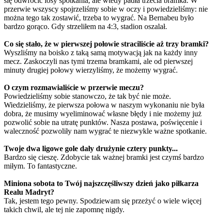
się odwrócić losy spotkania, ale wtedy padła trzecia bramka. W
przerwie wszyscy spojrzeliśmy sobie w oczy i powiedzieliśmy: nie
można tego tak zostawić, trzeba to wygrać. Na Bernabeu było
bardzo gorąco. Gdy strzeliłem na 4:3, stadion oszalał.
Co się stało, że w pierwszej połowie straciliście aż trzy bramki?
Wyszliśmy na boisko z taką samą motywacją jak na każdy inny
mecz. Zaskoczyli nas tymi trzema bramkami, ale od pierwszej
minuty drugiej połowy wierzyliśmy, że możemy wygrać.
O czym rozmawialiście w przerwie meczu?
Powiedzieliśmy sobie stanowczo, że tak być nie może.
Wiedzieliśmy, że pierwsza połowa w naszym wykonaniu nie była
dobra, że musimy wyeliminować własne błędy i nie możemy już
pozwolić sobie na utratę punktów. Nasza postawa, poświęcenie i
waleczność pozwoliły nam wygrać te niezwykle ważne spotkanie.
Twoje dwa ligowe gole dały drużynie cztery punkty...
Bardzo się cieszę. Zdobycie tak ważnej bramki jest czymś bardzo
miłym. To fantastyczne.
Miniona sobota to Twój najszczęśliwszy dzień jako piłkarza
Realu Madryt?
Tak, jestem tego pewny. Spodziewam się przeżyć o wiele więcej
takich chwil, ale tej nie zapomnę nigdy.