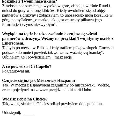
koszulkę z Twoim nazwiskiem?
Z radości podrzuciłem ją wysoko w górę, złapał ją właśnie Ruud i
uniósł do góry w stronę kibiców. Kiedy uwolniłem się od objęć
partnerów z drużyny i zobaczyłem go unoszącego moją koszulkę w
górę, pomyślałem: ,,o matko, taki gest ze strony piłkarza jego
formatu jest czymś niezwykłym".
Wygląda na to, że bardzo swobodnie czujesz się wśród
partnerów z drużyny. Weźmy na przykład Twój słynny uścisk z
Emersonem.
To było po meczu w Bilbao, kiedy trafiłem piłką w słupek. Emerson
podszedł do mnie i powiedział: ,,strzelisz ważniejszą bramkę".
Uścinąłem go i powiedziałem: ,,masz rację".
A co powiedział Ci Capello?
Pogratulował mi.
Czujecie się już jak Mistrzowie Hiszpanii?
Tak. W meczu z Espanyolem zagraliśmy po mistrzowsku. Wierzę,
że ten pojedynek na zawsze przejdzie do historii klubu.
Widzisz siebie na Cibeles?
Tak, widzę siebie na Cibeles odkąd przybyłem do tego klubu.
Udostępnij: