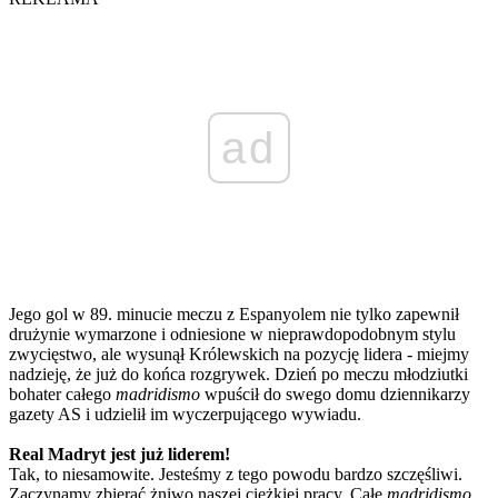
ad
Jego gol w 89. minucie meczu z Espanyolem nie tylko zapewnił
drużynie wymarzone i odniesione w nieprawdopodobnym stylu
zwycięstwo, ale wysunął Królewskich na pozycję lidera - miejmy
nadzieję, że już do końca rozgrywek. Dzień po meczu młodziutki
bohater całego
madridismo
wpuścił do swego domu dziennikarzy
gazety AS i udzielił im wyczerpującego wywiadu.
Real Madryt jest już liderem!
Tak, to niesamowite. Jesteśmy z tego powodu bardzo szczęśliwi.
Zaczynamy zbierać żniwo naszej ciężkiej pracy. Całe
madridismo