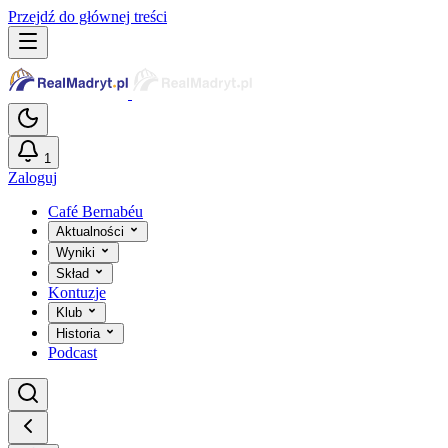
Przejdź do głównej treści
1
Zaloguj
Café Bernabéu
Aktualności
Wyniki
Skład
Kontuzje
Klub
Historia
Podcast