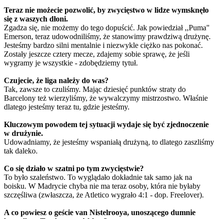
Teraz nie możecie pozwolić, by zwycięstwo w lidze wymsknęło
się z waszych dłoni.
Zgadza się, nie możemy do tego dopuścić. Jak powiedział ,,Puma"
Emerson, teraz udowodniliśmy, że stanowimy prawdziwą drużynę.
Jesteśmy bardzo silni mentalnie i niezwykle ciężko nas pokonać.
Zostały jeszcze cztery mecze, zdajemy sobie sprawę, że jeśli
wygramy je wszystkie - zdobędziemy tytuł.
Czujecie, że liga należy do was?
Tak, zawsze to czuliśmy. Mając dziesięć punktów straty do
Barcelony też wierzyliśmy, że wywalczymy mistrzostwo. Właśnie
dlatego jesteśmy teraz tu, gdzie jesteśmy.
Kluczowym powodem tej sytuacji wydaje się być zjednoczenie
w drużynie.
Udowadniamy, że jesteśmy wspaniałą drużyną, to dlatego zaszliśmy
tak daleko.
Co się działo w szatni po tym zwycięstwie?
To było szaleństwo. To wyglądało dokładnie tak samo jak na
boisku. W Madrycie chyba nie ma teraz osoby, która nie byłaby
szczęśliwa (zwłaszcza, że Atletico wygrało 4:1 - dop. Freelover).
A co powiesz o geście van Nistelrooya, unoszącego dumnie