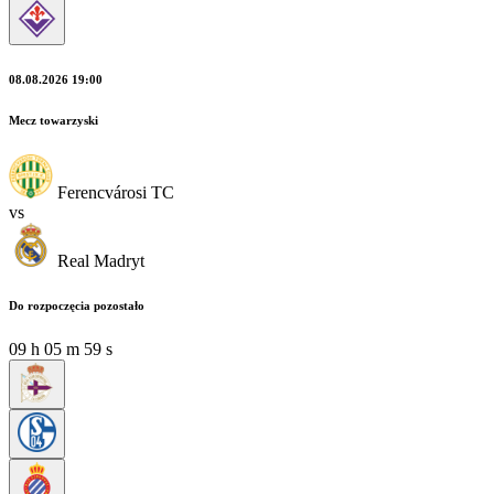
08.08.2026 19:00
Mecz towarzyski
Ferencvárosi TC
vs
Real Madryt
Do rozpoczęcia pozostało
09
h
05
m
59
s